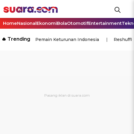
Home
Nasional
Ekonomi
Bola
Otomotif
Entertainment
Tekn
🔥 Trending
Pemain Keturunan Indonesia
Reshuffl