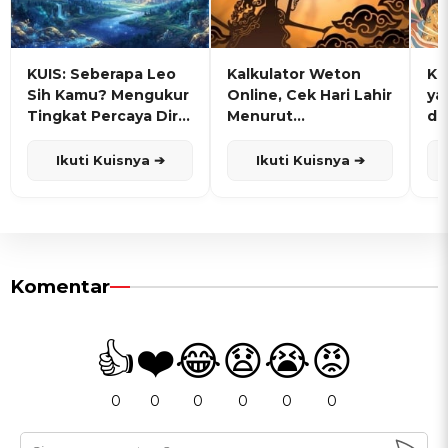
KUIS: Seberapa Leo
Kalkulator Weton
KU
Sih Kamu? Mengukur
Online, Cek Hari Lahir
ya
Tingkat Percaya Diri
Menurut
de
dan Karisma
Penanggalan Jawa
Ikuti Kuisnya ➔
Ikuti Kuisnya ➔
Komentar
👍
❤️
😂
😧
😭
😡
0
0
0
0
0
0