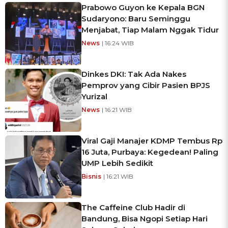
Prabowo Guyon ke Kepala BGN
Sudaryono: Baru Seminggu
Menjabat, Tiap Malam Nggak Tidur
News
| 16:24 WIB
Dinkes DKI: Tak Ada Nakes
Pemprov yang Cibir Pasien BPJS
Yurizal
News
| 16:21 WIB
Viral Gaji Manajer KDMP Tembus Rp
16 Juta, Purbaya: Kegedean! Paling
UMP Lebih Sedikit
Bisnis
| 16:21 WIB
The Caffeine Club Hadir di
Bandung, Bisa Ngopi Setiap Hari