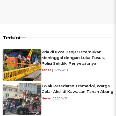
Terkini
Pria di Kota Banjar Ditemukan
Meninggal dengan Luka Tusuk,
Polisi Selidiki Penyebabnya
Jabar
| 16:25 WIB
Tolak Peredaran Tramadol, Warga
Gelar Aksi di Kawasan Tanah Abang
News
| 16:25 WIB