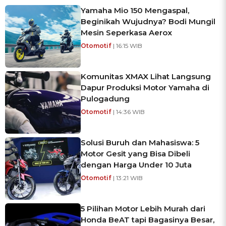
Yamaha Mio 150 Mengaspal,
Beginikah Wujudnya? Bodi Mungil
Mesin Seperkasa Aerox
Otomotif
| 16:15 WIB
Komunitas XMAX Lihat Langsung
Dapur Produksi Motor Yamaha di
Pulogadung
Otomotif
| 14:36 WIB
Solusi Buruh dan Mahasiswa: 5
Motor Gesit yang Bisa Dibeli
dengan Harga Under 10 Juta
Otomotif
| 13:21 WIB
5 Pilihan Motor Lebih Murah dari
Honda BeAT tapi Bagasinya Besar,