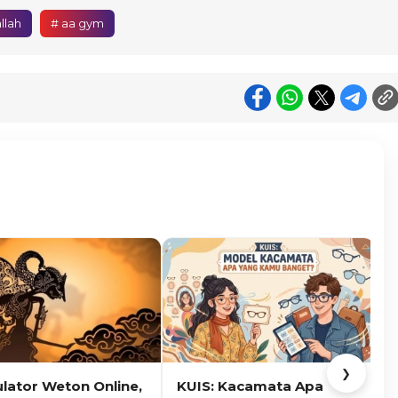
llah
# aa gym
❯
ulator Weton Online,
KUIS: Kacamata Apa
K