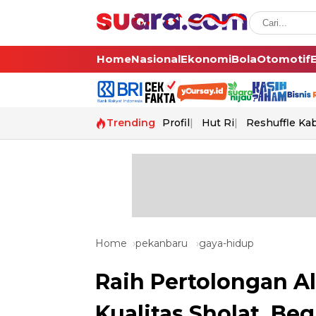
Home
Nasional
Ekonomi
Bola
Otomotif
Trending
Profil
Hut Ri
Reshuffle Ka
Home
pekanbaru
gaya-hidup
Raih Pertolongan A
Kualitas Sholat, Be