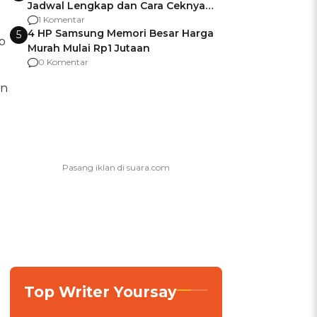
Jadwal Lengkap dan Cara Ceknya
agar Dana Tidak Hangus!
1 Komentar
4 HP Samsung Memori Besar Harga
5
p
Murah Mulai Rp1 Jutaan
0 Komentar
an
Top Writer Yoursay