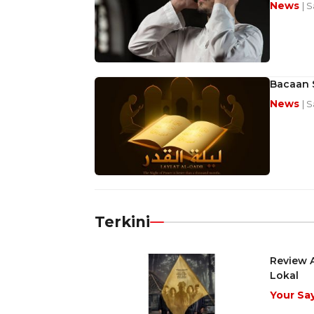
News
| 
Bacaan S
News
| S
Terkini
Review A
Lokal
Your Sa