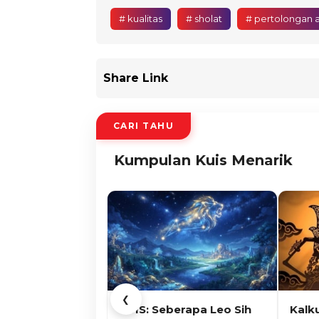
# kualitas
# sholat
# pertolongan a
Share Link
CARI TAHU
Kumpulan Kuis Menarik
❮
KUIS: Seberapa Leo Sih
Kalk