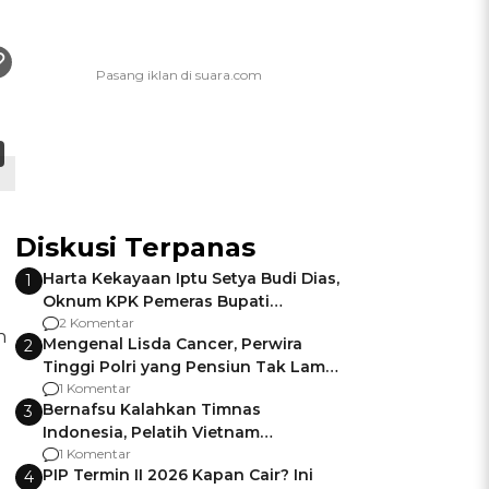
Diskusi Terpanas
Harta Kekayaan Iptu Setya Budi Dias,
1
Oknum KPK Pemeras Bupati
Pemalang
2 Komentar
n
Mengenal Lisda Cancer, Perwira
2
Tinggi Polri yang Pensiun Tak Lama
Usai Jadi Brigjen
1 Komentar
Bernafsu Kalahkan Timnas
3
Indonesia, Pelatih Vietnam
Berencana Pakai Jimat di Pakansari
1 Komentar
PIP Termin II 2026 Kapan Cair? Ini
4