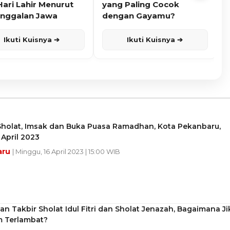
Hari Lahir Menurut
yang Paling Cocok
nggalan Jawa
dengan Gayamu?
Ikuti Kuisnya ➔
Ikuti Kuisnya ➔
Sholat, Imsak dan Buka Puasa Ramadhan, Kota Pekanbaru,
 April 2023
aru
| Minggu, 16 April 2023 | 15:00 WIB
n Takbir Sholat Idul Fitri dan Sholat Jenazah, Bagaimana Ji
 Terlambat?