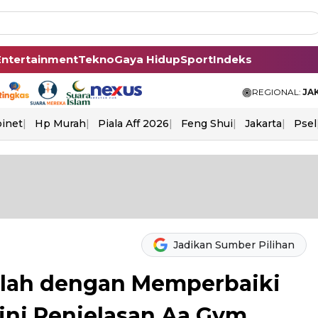
Entertainment
Tekno
Gaya Hidup
Sport
Indeks
REGIONAL:
JA
binet
Hp Murah
Piala Aff 2026
Feng Shui
Jakarta
Psel
Jadikan Sumber Pilihan
llah dengan Memperbaiki
gini Penjelasan Aa Gym