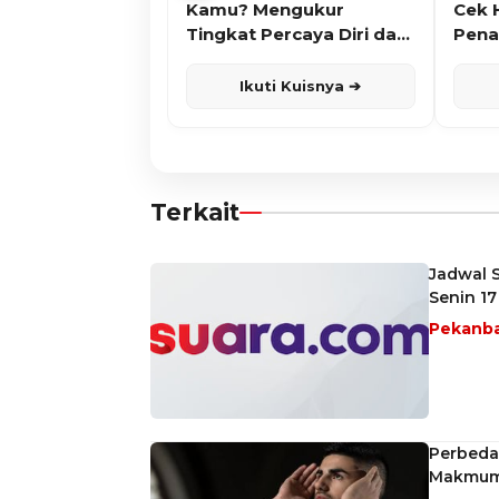
Kamu? Mengukur
Cek 
Tingkat Percaya Diri dan
Pena
Karisma
Ikuti Kuisnya ➔
Terkait
Jadwal 
Senin 17
Pekanb
Perbedaa
Makmum