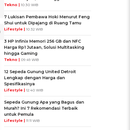
Tekno |
10:30 WIB
7 Lukisan Pembawa Hoki Menurut Feng
Shui untuk Dipajang di Ruang Tamu
Lifestyle |
10:32 WIB
3 HP Infinix Memori 256 GB dan NFC
Harga Rp1 Jutaan, Solusi Multitasking
hingga Gaming
Tekno |
09:49 WIB
12 Sepeda Gunung United Detroit
Lengkap dengan Harga dan
Spesifikasinya
Lifestyle |
12:40 WIB
Sepeda Gunung Apa yang Bagus dan
Murah? Ini 7 Rekomendasi Terbaik
untuk Pemula
Lifestyle |
11:11 WIB
UIS: Sepatu Mana yang
KUIS: Seberapa Kenal