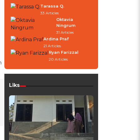
Tarassa Q.
33 Articles
Oktavia
Ningrum
31 Articles
Ardina Praf
21 Articles
Ryan Farizzal
20 Articles
h
Liks