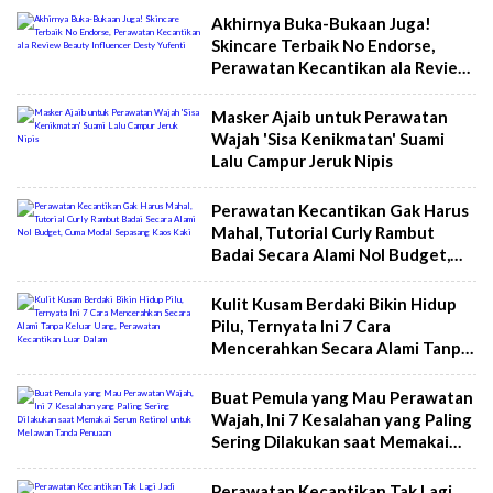
Akhirnya Buka-Bukaan Juga!
Skincare Terbaik No Endorse,
Perawatan Kecantikan ala Review
Beauty Influencer Desty Yufenti
Masker Ajaib untuk Perawatan
Wajah 'Sisa Kenikmatan' Suami
Lalu Campur Jeruk Nipis
Perawatan Kecantikan Gak Harus
Mahal, Tutorial Curly Rambut
Badai Secara Alami Nol Budget,
Cuma Modal Sepasang Kaos Kaki
Kulit Kusam Berdaki Bikin Hidup
Pilu, Ternyata Ini 7 Cara
Mencerahkan Secara Alami Tanpa
Keluar Uang, Perawatan
Kecantikan Luar Dalam
Buat Pemula yang Mau Perawatan
Wajah, Ini 7 Kesalahan yang Paling
Sering Dilakukan saat Memakai
Serum Retinol untuk Melawan
Tanda Penuaan
Perawatan Kecantikan Tak Lagi