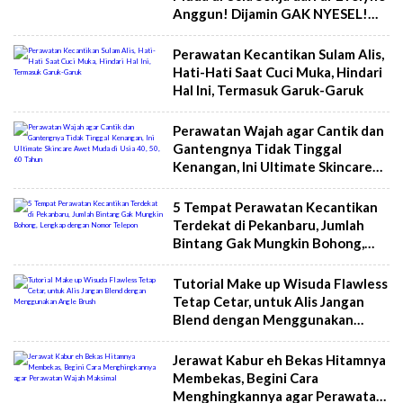
Anggun! Dijamin GAK NYESEL!
Kulit Kenyal
Perawatan Kecantikan Sulam Alis,
Hati-Hati Saat Cuci Muka, Hindari
Hal Ini, Termasuk Garuk-Garuk
Perawatan Wajah agar Cantik dan
Gantengnya Tidak Tinggal
Kenangan, Ini Ultimate Skincare
Awet Muda di Usia 40, 50, 60
Tahun
5 Tempat Perawatan Kecantikan
Terdekat di Pekanbaru, Jumlah
Bintang Gak Mungkin Bohong,
Lengkap dengan Nomor Telepon
Tutorial Make up Wisuda Flawless
Tetap Cetar, untuk Alis Jangan
Blend dengan Menggunakan
Angle Brush
Jerawat Kabur eh Bekas Hitamnya
Membekas, Begini Cara
Menghingkannya agar Perawatan