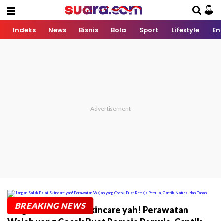
Indeks
News
Bisnis
Bola
Sport
Lifestyle
En
BREAKING NEWS
Jangan Salah Palai Skincare yah! Perawatan