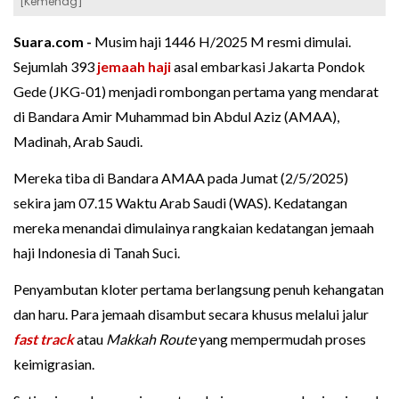
[Kemenag]
Suara.com -
Musim haji 1446 H/2025 M resmi dimulai.
Sejumlah 393
jemaah haji
asal embarkasi Jakarta Pondok
Gede (JKG-01) menjadi rombongan pertama yang mendarat
di Bandara Amir Muhammad bin Abdul Aziz (AMAA),
Madinah, Arab Saudi.
Mereka tiba di Bandara AMAA pada Jumat (2/5/2025)
sekira jam 07.15 Waktu Arab Saudi (WAS). Kedatangan
mereka menandai dimulainya rangkaian kedatangan jemaah
haji Indonesia di Tanah Suci.
Penyambutan kloter pertama berlangsung penuh kehangatan
dan haru. Para jemaah disambut secara khusus melalui jalur
fast track
atau
Makkah Route
yang mempermudah proses
keimigrasian.