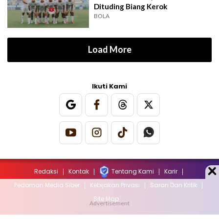
Dituding Biang Kerok
BOLA
Load More
Ikuti Kami
Redaksi
Kontak
Tentang Kami
Karir
Pedoman Media Siber
Kebijakan Privasi
Saran Dan Kritik
Site Map