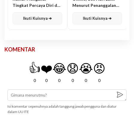
Tingkat Percaya Diri dan
Menurut Penanggalan
Karisma
Jawa
Ikuti Kuisnya ➔
Ikuti Kuisnya ➔
KOMENTAR
👍
❤️
😂
😧
😭
😡
0
0
0
0
0
0
Isi komentar sepenuhnya adalah tanggung jawab pengguna dan diatur
dalam UU ITE