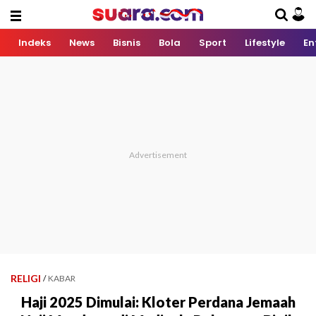
Indeks
News
Bisnis
Bola
Sport
Lifestyle
En
RELIGI
/
KABAR
Haji 2025 Dimulai: Kloter Perdana Jemaah