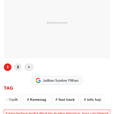
1
2
>
Jadikan Sumber Pilihan
TAG
# Bipih
# Kemenag
# fast track
# info haji
# haj