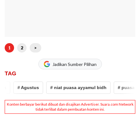
1
2
>
Jadikan Sumber Pilihan
TAG
# Agustus
# niat puasa ayyamul bidh
# puasa Ayya