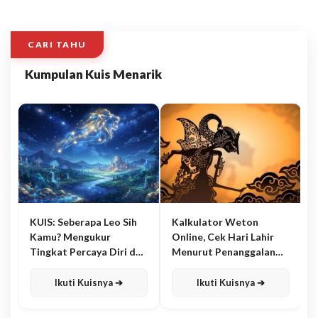
CARI TAHU
Kumpulan Kuis Menarik
KUIS: Seberapa Leo Sih
Kalkulator Weton
Kamu? Mengukur
Online, Cek Hari Lahir
Tingkat Percaya Diri dan
Menurut Penanggalan
Karisma
Jawa
Ikuti Kuisnya ➔
Ikuti Kuisnya ➔