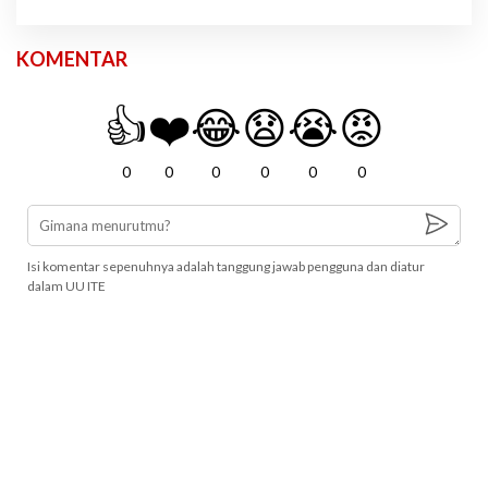
KOMENTAR
👍
❤️
😂
😧
😭
😡
0
0
0
0
0
0
Isi komentar sepenuhnya adalah tanggung jawab pengguna dan diatur
dalam UU ITE