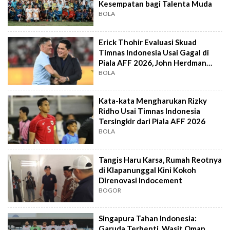
Kesempatan bagi Talenta Muda
BOLA
Erick Thohir Evaluasi Skuad
Timnas Indonesia Usai Gagal di
Piala AFF 2026, John Herdman
Out?
BOLA
Kata-kata Mengharukan Rizky
Ridho Usai Timnas Indonesia
Tersingkir dari Piala AFF 2026
BOLA
Tangis Haru Karsa, Rumah Reotnya
di Klapanunggal Kini Kokoh
Direnovasi Indocement
BOGOR
Singapura Tahan Indonesia:
Garuda Terhenti, Wasit Oman