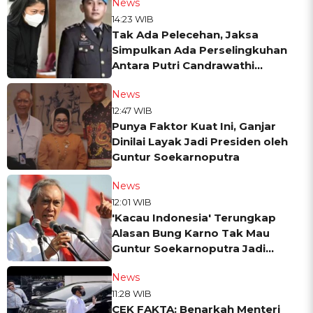
News
14:23 WIB
Tak Ada Pelecehan, Jaksa
Simpulkan Ada Perselingkuhan
Antara Putri Candrawathi
dengan Brigadir J
News
12:47 WIB
Punya Faktor Kuat Ini, Ganjar
Dinilai Layak Jadi Presiden oleh
Guntur Soekarnoputra
News
12:01 WIB
'Kacau Indonesia' Terungkap
Alasan Bung Karno Tak Mau
Guntur Soekarnoputra Jadi
Presiden
News
11:28 WIB
CEK FAKTA: Benarkah Menteri