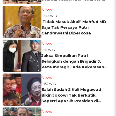
Pakai Bukti di Pembelaan
News
12:33 WIB
'Tidak Masuk Akal!' Mahfud MD
Saja Tak Percaya Putri
Candrawathi Diperkosa
News
12:11 WIB
Jaksa Simpulkan Putri
Selingkuh dengan Brigadir J,
Reza Indragiri: Ada Kekerasan
Seksual, Beda Korban
News
11:53 WIB
Ealah Sudah 2 Kali Megawati
Bikin Jokowi Tak Berkutik,
Seperti Apa Sih Presiden di
Mata Ketum PDIP?
News