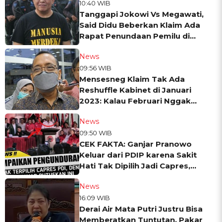
10:40 WIB
Tanggapi Jokowi Vs Megawati,
Said Didu Beberkan Klaim Ada
Rapat Penundaan Pemilu di
Istana Bogor
News
09:56 WIB
Mensesneg Klaim Tak Ada
Reshuffle Kabinet di Januari
2023: Kalau Februari Nggak
Tahu
News
09:50 WIB
CEK FAKTA: Ganjar Pranowo
Keluar dari PDIP karena Sakit
Hati Tak Dipilih Jadi Capres,
Benarkah?
News
16:09 WIB
Derai Air Mata Putri Justru Bisa
Memberatkan Tuntutan, Pakar