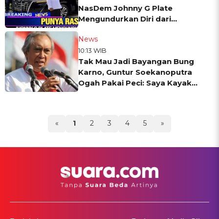
NasDem Johnny G Plate
Mengundurkan Diri dari
Menkominfo?
News
10:13 WIB
Tak Mau Jadi Bayangan Bung
Karno, Guntur Soekanoputra
Ogah Pakai Peci: Saya Kayak
Tukang Sate
«
1
2
3
4
5
»