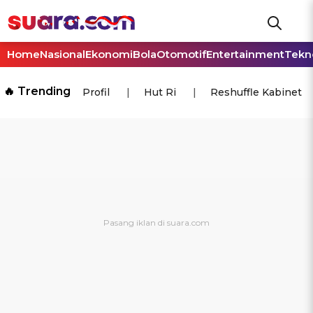
Home
Nasional
Ekonomi
Bola
Otomotif
Entertainment
Tekn
🔥 Trending
Profil
Hut Ri
Reshuffle Kabinet