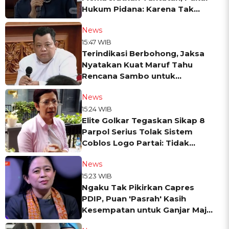
Hukum Pidana: Karena Tak
Jujur
News
15:47 WIB
Terindikasi Berbohong, Jaksa
Nyatakan Kuat Maruf Tahu
Rencana Sambo untuk
Eksekusi Brigadir J
News
15:24 WIB
Elite Golkar Tegaskan Sikap 8
Parpol Serius Tolak Sistem
Coblos Logo Partai: Tidak
'Hore-hore'!
News
15:23 WIB
Ngaku Tak Pikirkan Capres
PDIP, Puan 'Pasrah' Kasih
Kesempatan untuk Ganjar Maju
Pilpres 2024?