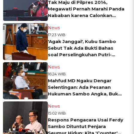
Tak Maju di Pilpres 2014,
Megawati Pernah Marahi Panda
Nababan karena Calonkan
Jokowi
News
17:23 WIB
'Agak Janggal', Kubu Sambo
Sebut Tak Ada Bukti Bahas
soal Perselingkuhan Putri-
Brigadir J
News
16:24 WIB
Mahfud MD Ngaku Dengar
Selentingan: Ada Pesanan
Hukuman Sambo Angka, Bukan
Huruf
News
15:02 WIB
Respons Pengacara Usai Ferdy
Sambo Dituntut Penjara
Seumur Hidup: Kita 'Counter'