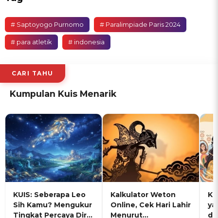
# Saptoyogo Purnomo
# Paralimpiade Paris 2024
# para atletik
# indonesia
CARI TAHU
Kumpulan Kuis Menarik
KUIS: Seberapa Leo
Kalkulator Weton
KU
Sih Kamu? Mengukur
Online, Cek Hari Lahir
ya
Tingkat Percaya Diri
Menurut
de