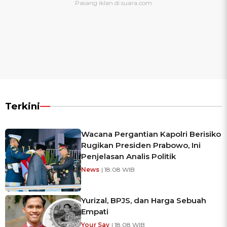
Terkini
Wacana Pergantian Kapolri Berisiko
Rugikan Presiden Prabowo, Ini
Penjelasan Analis Politik
News
| 18:08 WIB
Yurizal, BPJS, dan Harga Sebuah
Empati
Your Say
| 18:08 WIB