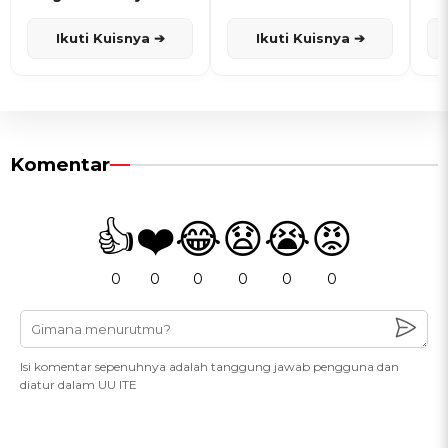
dan Karisma
Penanggalan Jawa
Ikuti Kuisnya ➔
Ikuti Kuisnya ➔
Komentar
👍
❤️
😂
😧
😭
😡
0
0
0
0
0
0
Isi komentar sepenuhnya adalah tanggung jawab pengguna dan
diatur dalam UU ITE