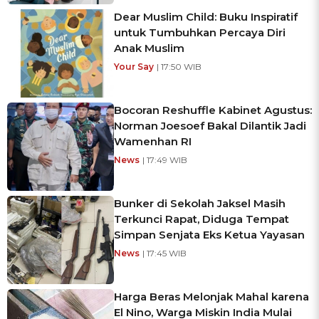
Dear Muslim Child: Buku Inspiratif
untuk Tumbuhkan Percaya Diri
Anak Muslim
Your Say
| 17:50 WIB
Bocoran Reshuffle Kabinet Agustus:
Norman Joesoef Bakal Dilantik Jadi
Wamenhan RI
News
| 17:49 WIB
Bunker di Sekolah Jaksel Masih
Terkunci Rapat, Diduga Tempat
Simpan Senjata Eks Ketua Yayasan
News
| 17:45 WIB
Harga Beras Melonjak Mahal karena
El Nino, Warga Miskin India Mulai