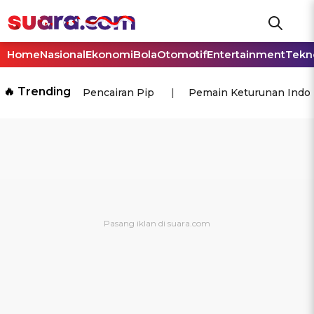
Home
Nasional
Ekonomi
Bola
Otomotif
Entertainment
Tekn
🔥 Trending
Pencairan Pip
Pemain Keturunan Indo