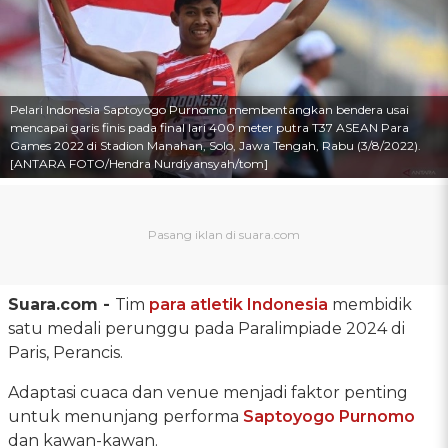
Pelari Indonesia Saptoyogo Purnomo membentangkan bendera usai
mencapai garis finis pada final lari 400 meter putra T37 ASEAN Para
Games 2022 di Stadion Manahan, Solo, Jawa Tengah, Rabu (3/8/2022).
[ANTARA FOTO/Hendra Nurdiyansyah/tom]
Suara.com -
Tim
para atletik
Indonesia
membidik
satu medali perunggu pada Paralimpiade 2024 di
Paris, Perancis.
Adaptasi cuaca dan venue menjadi faktor penting
untuk menunjang performa
Saptoyogo Purnomo
dan kawan-kawan.