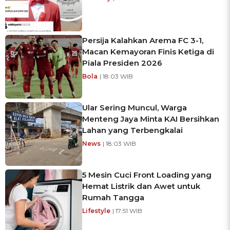
Persija Kalahkan Arema FC 3-1,
Macan Kemayoran Finis Ketiga di
Piala Presiden 2026
Bola
| 18:03 WIB
Ular Sering Muncul, Warga
Menteng Jaya Minta KAI Bersihkan
Lahan yang Terbengkalai
News
| 18:03 WIB
5 Mesin Cuci Front Loading yang
Hemat Listrik dan Awet untuk
Rumah Tangga
Lifestyle
| 17:51 WIB