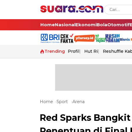
Home
Nasional
Ekonomi
Bola
Otomotif
Trending
Profil
Hut Ri
Reshuffle Ka
Home
Sport
Arena
Red Sparks Bangkit 
Penentuan di Final 