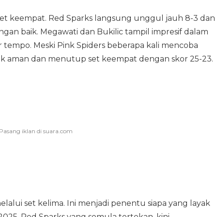
et keempat. Red Sparks langsung unggul jauh 8-3 dan
n baik. Megawati dan Bukilic tampil impresif dalam
tempo. Meski Pink Spiders beberapa kali mencoba
rak aman dan menutup set keempat dengan skor 25-23.
alui set kelima. Ini menjadi penentu siapa yang layak
2025. Red Sparks yang semula tertekan, kini