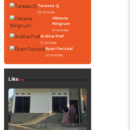
Tarassa Q.
33 Articles
Oktavia
Ningrum
31 Articles
Ardina Praf
21 Articles
Ryan Farizzal
20 Articles
Liks