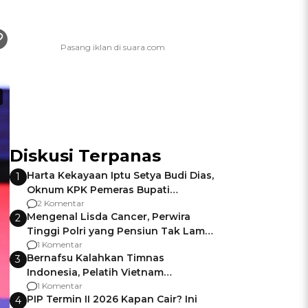
Diskusi Terpanas
Harta Kekayaan Iptu Setya Budi Dias,
1
Oknum KPK Pemeras Bupati
Pemalang
2 Komentar
Mengenal Lisda Cancer, Perwira
2
Tinggi Polri yang Pensiun Tak Lama
Usai Jadi Brigjen
1 Komentar
Bernafsu Kalahkan Timnas
3
Indonesia, Pelatih Vietnam
Berencana Pakai Jimat di Pakansari
1 Komentar
PIP Termin II 2026 Kapan Cair? Ini
4