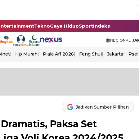
Entertainment
Tekno
Gaya Hidup
Sport
Indeks
REGIONAL:
JA
binet
Hp Murah
Piala Aff 2026
Feng Shui
Jakarta
Psel
Jadikan Sumber Pilihan
Dramatis, Paksa Set
Liga Voli Korea 2024/2025