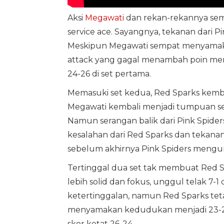
Aksi
Megawati
dan rekan-rekannya se
service ace. Sayangnya, tekanan dari
Meskipun Megawati sempat menyamaka
attack yang gagal menambah poin me
24-26 di set pertama.
Memasuki set kedua, Red Sparks kemba
Megawati kembali menjadi tumpuan s
Namun serangan balik dari Pink Spid
kesalahan dari Red Sparks dan tekan
sebelum akhirnya Pink Spiders mengu
Tertinggal dua set tak membuat Red Sp
lebih solid dan fokus, unggul telak 7-1
ketertinggalan, namun Red Sparks teta
menyamakan kedudukan menjadi 23-23
skor ketat 26-24.