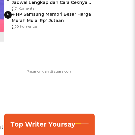
Jadwal Lengkap dan Cara Ceknya
agar Dana Tidak Hangus!
1 Komentar
4 HP Samsung Memori Besar Harga
5
Murah Mulai Rp1 Jutaan
0 Komentar
n
Top Writer Yoursay
ut