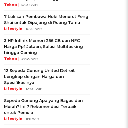
Tekno |
10:30 WIB
7 Lukisan Pembawa Hoki Menurut Feng
Shui untuk Dipajang di Ruang Tamu
Lifestyle |
10:32 WIB
3 HP Infinix Memori 256 GB dan NFC
Harga Rp1 Jutaan, Solusi Multitasking
hingga Gaming
Tekno |
09:49 WIB
12 Sepeda Gunung United Detroit
Lengkap dengan Harga dan
Spesifikasinya
Lifestyle |
12:40 WIB
Sepeda Gunung Apa yang Bagus dan
Murah? Ini 7 Rekomendasi Terbaik
untuk Pemula
Lifestyle |
11:11 WIB