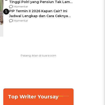
Tinggi Polri yang Pensiun Tak Lama
Usai Jadi Brigjen
1 Komentar
PIP Termin II 2026 Kapan Cair? Ini
5
Jadwal Lengkap dan Cara Ceknya
agar Dana Tidak Hangus!
1 Komentar
Top Writer Yoursay