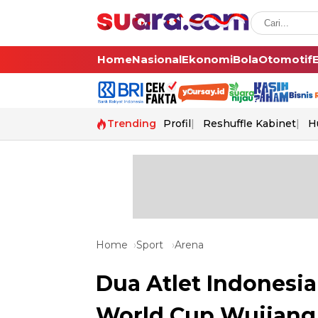
Home
Nasional
Ekonomi
Bola
Otomotif
Trending
Profil
Reshuffle Kabinet
H
Home
Sport
Arena
Dua Atlet Indonesi
World Cup Wujiang