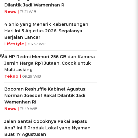
Dilantik Jadi Wamenhan RI
News |
17:21 WIB
4 Shio yang Menarik Keberuntungan
Hari Ini 5 Agustus 2026: Segalanya
Berjalan Lancar
Lifestyle |
06:37 WIB
ng
4 HP Redmi Memori 256 GB dan Kamera
Jernih Harga Rp1 Jutaan, Cocok untuk
Multitasking
Tekno |
09:29 WIB
Bocoran Reshuffle Kabinet Agustus:
Norman Joesoef Bakal Dilantik Jadi
Wamenhan RI
News |
17:49 WIB
Jalan Santai Cocoknya Pakai Sepatu
Apa? Ini 6 Produk Lokal yang Nyaman
Buat 17 Agustusan