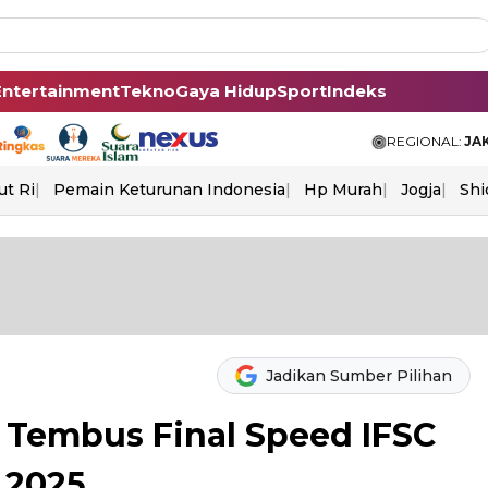
Entertainment
Tekno
Gaya Hidup
Sport
Indeks
REGIONAL:
JA
ut Ri
Pemain Keturunan Indonesia
Hp Murah
Jogja
Shi
Jadikan Sumber Pilihan
a Tembus Final Speed IFSC
 2025