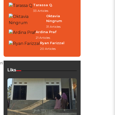
Tarassa Q.
33 Articles
Oktavia
Ningrum
31 Articles
Ardina Praf
21 Articles
Ryan Farizzal
20 Articles
ri
Liks