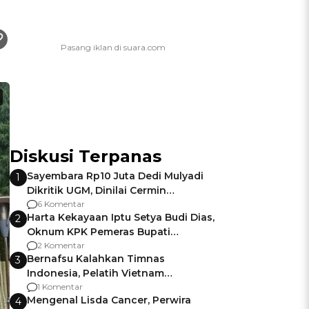
Diskusi Terpanas
Sayembara Rp10 Juta Dedi Mulyadi
1
Dikritik UGM, Dinilai Cermin
Gagalnya Negara Jamin Keamanan
6 Komentar
Harta Kekayaan Iptu Setya Budi Dias,
2
Oknum KPK Pemeras Bupati
Pemalang
2 Komentar
Bernafsu Kalahkan Timnas
3
Indonesia, Pelatih Vietnam
Berencana Pakai Jimat di Pakansari
1 Komentar
Mengenal Lisda Cancer, Perwira
4