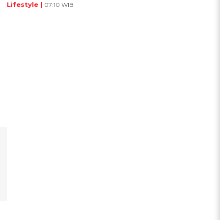
Lifestyle |
07:10 WIB