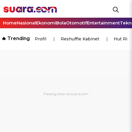
Home
Nasional
Ekonomi
Bola
Otomotif
Entertainment
Tekn
🔥 Trending
Profil
Reshuffle Kabinet
Hut Ri