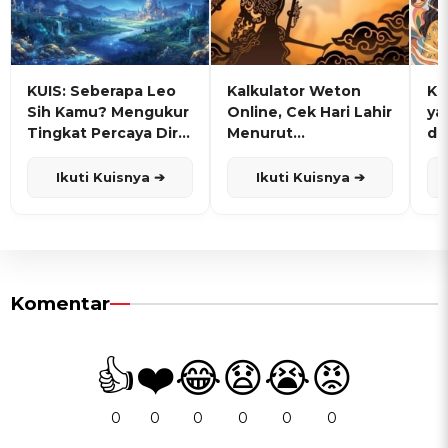
KUIS: Seberapa Leo
Kalkulator Weton
KU
Sih Kamu? Mengukur
Online, Cek Hari Lahir
ya
Tingkat Percaya Diri
Menurut
de
dan Karisma
Penanggalan Jawa
Ikuti Kuisnya ➔
Ikuti Kuisnya ➔
Komentar
👍
❤️
😂
😧
😭
😡
0
0
0
0
0
0