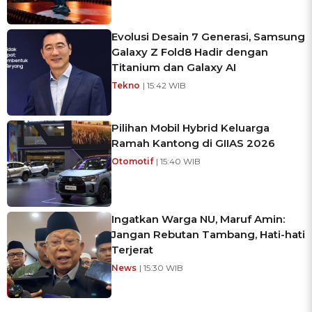
Evolusi Desain 7 Generasi, Samsung
Galaxy Z Fold8 Hadir dengan
Titanium dan Galaxy AI
Tekno
| 15:42 WIB
Pilihan Mobil Hybrid Keluarga
Ramah Kantong di GIIAS 2026
Otomotif
| 15:40 WIB
Ingatkan Warga NU, Maruf Amin:
Jangan Rebutan Tambang, Hati-hati
Terjerat
News
| 15:30 WIB