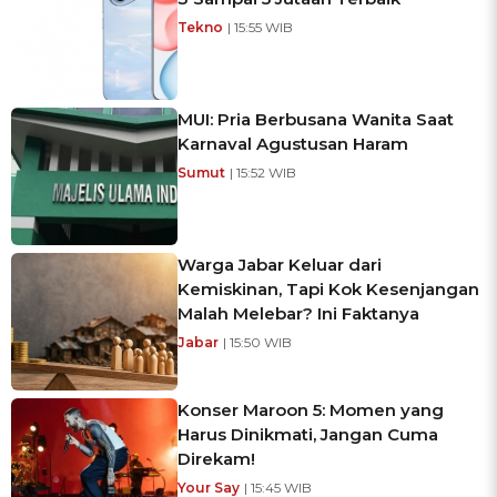
Tekno
| 15:55 WIB
MUI: Pria Berbusana Wanita Saat
Karnaval Agustusan Haram
Sumut
| 15:52 WIB
Warga Jabar Keluar dari
Kemiskinan, Tapi Kok Kesenjangan
Malah Melebar? Ini Faktanya
Jabar
| 15:50 WIB
Konser Maroon 5: Momen yang
Harus Dinikmati, Jangan Cuma
Direkam!
Your Say
| 15:45 WIB