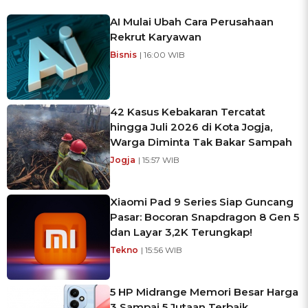
AI Mulai Ubah Cara Perusahaan
Rekrut Karyawan
Bisnis
| 16:00 WIB
42 Kasus Kebakaran Tercatat
hingga Juli 2026 di Kota Jogja,
Warga Diminta Tak Bakar Sampah
Jogja
| 15:57 WIB
Xiaomi Pad 9 Series Siap Guncang
Pasar: Bocoran Snapdragon 8 Gen 5
dan Layar 3,2K Terungkap!
Tekno
| 15:56 WIB
5 HP Midrange Memori Besar Harga
3 Sampai 5 Jutaan Terbaik