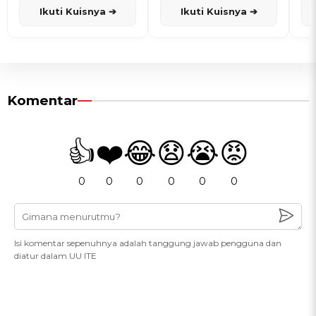
Ikuti Kuisnya ➔
Ikuti Kuisnya ➔
Komentar
👍
❤️
😂
😧
😭
😡
0
0
0
0
0
0
Isi komentar sepenuhnya adalah tanggung jawab pengguna dan
diatur dalam UU ITE