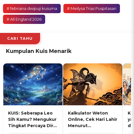
# febriana dwipuji kusuma
# Meilysa Trias Puspitasari
# All England 2026
CARI TAHU
Kumpulan Kuis Menarik
KUIS: Seberapa Leo
Kalkulator Weton
KU
Sih Kamu? Mengukur
Online, Cek Hari Lahir
ya
Tingkat Percaya Diri
Menurut
de
dan Karisma
Penanggalan Jawa