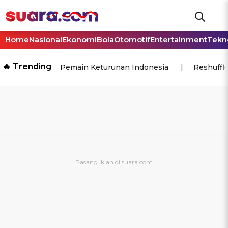
Home
Nasional
Ekonomi
Bola
Otomotif
Entertainment
Tekn
🔥 Trending
Pemain Keturunan Indonesia
Reshuffl