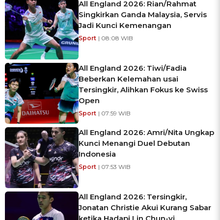
All England 2026: Rian/Rahmat
Singkirkan Ganda Malaysia, Servis
Jadi Kunci Kemenangan
Sport
| 08:08 WIB
All England 2026: Tiwi/Fadia
Beberkan Kelemahan usai
Tersingkir, Alihkan Fokus ke Swiss
Open
Sport
| 07:59 WIB
All England 2026: Amri/Nita Ungkap
Kunci Menangi Duel Debutan
Indonesia
Sport
| 07:53 WIB
All England 2026: Tersingkir,
Jonatan Christie Akui Kurang Sabar
ketika Hadapi Lin Chun-yi