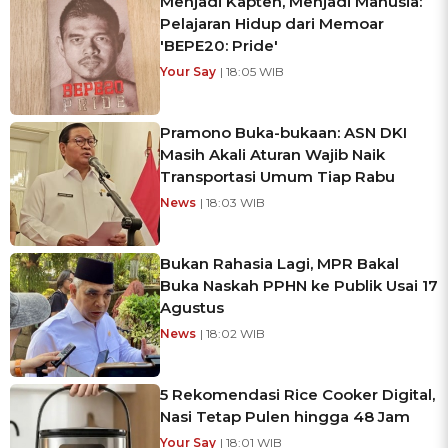
Menjadi Kapten, Menjadi Manusia:
Pelajaran Hidup dari Memoar
'BEPE20: Pride'
Your Say
| 18:05 WIB
Pramono Buka-bukaan: ASN DKI
Masih Akali Aturan Wajib Naik
Transportasi Umum Tiap Rabu
News
| 18:03 WIB
Bukan Rahasia Lagi, MPR Bakal
Buka Naskah PPHN ke Publik Usai 17
Agustus
News
| 18:02 WIB
5 Rekomendasi Rice Cooker Digital,
Nasi Tetap Pulen hingga 48 Jam
Your Say
| 18:01 WIB