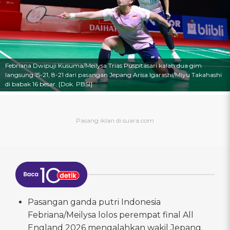
Febriana Dwipuji Kusuma/Meilysa Trias Puspitasari kalah dua gim
langsung 15-21, 8-21 dari pasangan Jepang Arisa Igarashi/Miyu Takahashi
di babak 16 besar. [Dok. PBSI]
Pasangan ganda putri Indonesia
Febriana/Meilysa lolos perempat final All
England 2026 mengalahkan wakil Jepang.