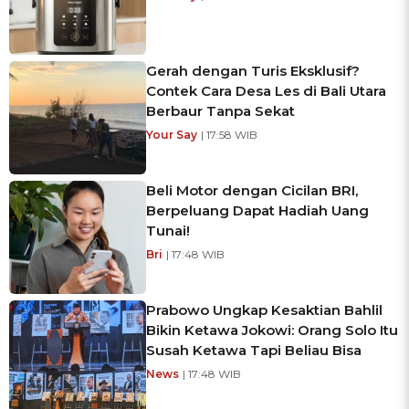
Gerah dengan Turis Eksklusif?
Contek Cara Desa Les di Bali Utara
Berbaur Tanpa Sekat
Your Say
| 17:58 WIB
Beli Motor dengan Cicilan BRI,
Berpeluang Dapat Hadiah Uang
Tunai!
Bri
| 17:48 WIB
Prabowo Ungkap Kesaktian Bahlil
Bikin Ketawa Jokowi: Orang Solo Itu
Susah Ketawa Tapi Beliau Bisa
News
| 17:48 WIB