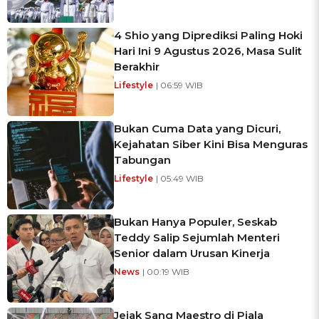
4 Shio yang Diprediksi Paling Hoki
Hari Ini 9 Agustus 2026, Masa Sulit
Berakhir
Lifestyle
| 06:59 WIB
Bukan Cuma Data yang Dicuri,
Kejahatan Siber Kini Bisa Menguras
Tabungan
Lifestyle
| 05:49 WIB
Bukan Hanya Populer, Seskab
Teddy Salip Sejumlah Menteri
Senior dalam Urusan Kinerja
News
| 00:19 WIB
Jejak Sang Maestro di Piala