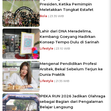
Presiden, Ketika Pemimpin
Meletakkan Tongkat Estafet
Bola
| 23:35 WIB
Lahir dari DNA Meradelima,
Kembang Goeyang Hadirkan
Konsep Tempo Dulu di Sarinah
Lifestyle
| 23:10 WIB
Mengenal Pendidikan Profesi
Arsitek, Bekal Sebelum Terjun ke
Dunia Praktik
Lifestyle
| 21:35 WIB
IPEKA RUN 2026 Jadikan Olahraga
sebagai Bagian dari Pengalaman
Belajar Langsung