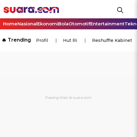
Home
Nasional
Ekonomi
Bola
Otomotif
Entertainment
Tekn
🔥 Trending
Profil
Hut Ri
Reshuffle Kabinet