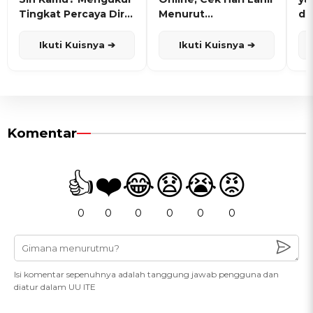
Tingkat Percaya Diri
Menurut
de
dan Karisma
Penanggalan Jawa
Ikuti Kuisnya ➔
Ikuti Kuisnya ➔
Komentar
👍
❤️
😂
😧
😭
😡
0
0
0
0
0
0
Isi komentar sepenuhnya adalah tanggung jawab pengguna dan
diatur dalam UU ITE