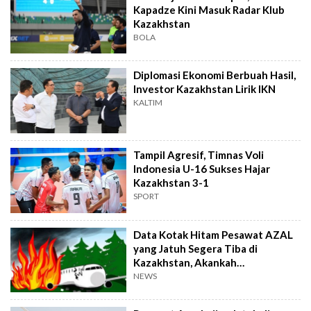
Kapadze Kini Masuk Radar Klub
Kazakhstan
BOLA
Diplomasi Ekonomi Berbuah Hasil,
Investor Kazakhstan Lirik IKN
KALTIM
Tampil Agresif, Timnas Voli
Indonesia U-16 Sukses Hajar
Kazakhstan 3-1
SPORT
Data Kotak Hitam Pesawat AZAL
yang Jatuh Segera Tiba di
Kazakhstan, Akankah
Mengungkap Penyebab
NEWS
Sebenarnya?