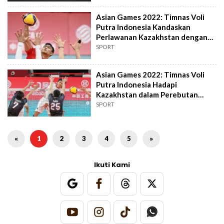
Asian Games 2022: Timnas Voli
Putra Indonesia Kandaskan
Perlawanan Kazakhstan dengan
Skor 3-2
SPORT
Asian Games 2022: Timnas Voli
Putra Indonesia Hadapi
Kazakhstan dalam Perebutan
Peringkat 7-10
SPORT
«
1
2
3
4
5
»
Ikuti Kami