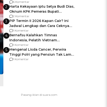
Gagalnya Negara Jamin Keamanan
6 Komentar
Harta Kekayaan Iptu Setya Budi Dias,
2
Oknum KPK Pemeras Bupati
Pemalang
2 Komentar
PIP Termin II 2026 Kapan Cair? Ini
3
Jadwal Lengkap dan Cara Ceknya
agar Dana Tidak Hangus!
1 Komentar
Bernafsu Kalahkan Timnas
4
Indonesia, Pelatih Vietnam
Berencana Pakai Jimat di Pakansari
1 Komentar
Mengenal Lisda Cancer, Perwira
5
Tinggi Polri yang Pensiun Tak Lama
Usai Jadi Brigjen
1 Komentar