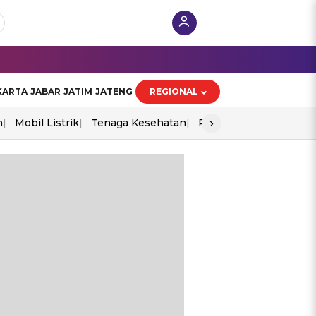
KARTA
JABAR
JATIM
JATENG
REGIONAL
›
n
Mobil Listrik
Tenaga Kesehatan
Perang As-Iran
Ekon