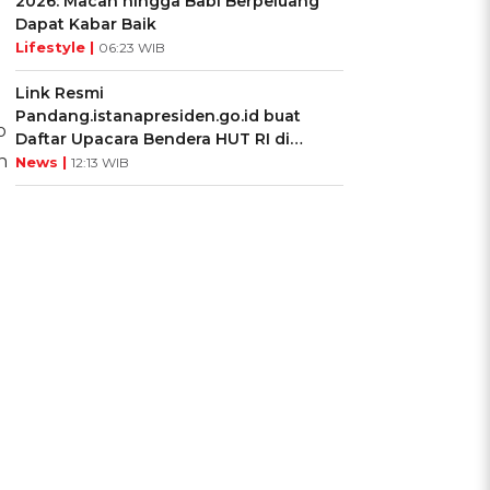
2026: Macan hingga Babi Berpeluang
Dapat Kabar Baik
Lifestyle |
06:23 WIB
Link Resmi
Pandang.istanapresiden.go.id buat
o
Daftar Upacara Bendera HUT RI di
n
Istana Negara
News |
12:13 WIB