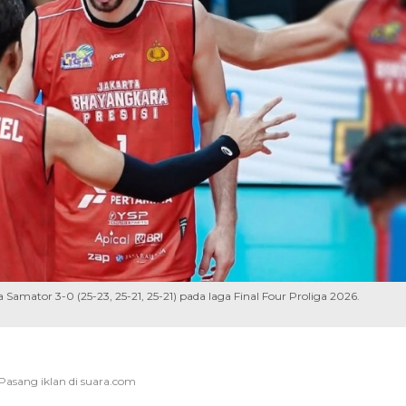
mator 3-0 (25-23, 25-21, 25-21) pada laga Final Four Proliga 2026.