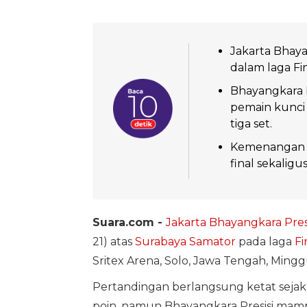
Jakarta Bhay
dalam laga Fin
Bhayangkara P
pemain kunci 
tiga set.
Kemenangan t
final sekalig
Suara.com -
Jakarta Bhayangkara Presi
21) atas
Surabaya Samator
pada laga
Fi
Sritex Arena, Solo, Jawa Tengah, Mingg
Pertandingan berlangsung ketat seja
poin, namun Bhayangkara Presisi mam