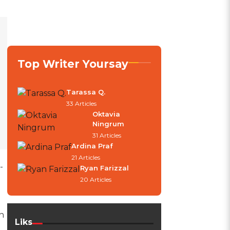
Top Writer Yoursay
Tarassa Q.
33 Articles
Oktavia
Ningrum
31 Articles
Ardina Praf
21 Articles
-
Ryan Farizzal
20 Articles
n
Liks