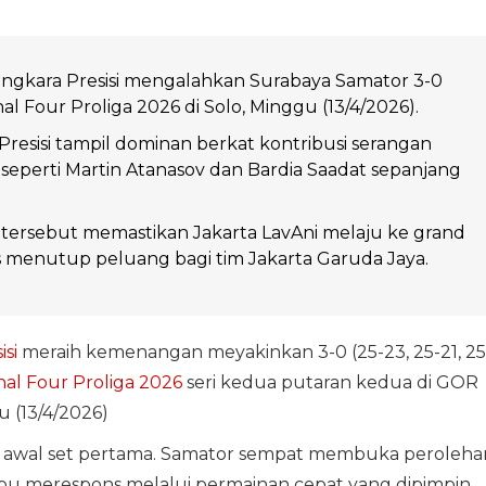
angkara Presisi mengalahkan Surabaya Samator 3-0
al Four Proliga 2026 di Solo, Minggu (13/4/2026).
resisi tampil dominan berkat kontribusi serangan
seperti Martin Atanasov dan Bardia Saadat sepanjang
ersebut memastikan Jakarta LavAni melaju ke grand
us menutup peluang bagi tim Jakarta Garuda Jaya.
si
meraih kemenangan meyakinkan 3-0 (25-23, 25-21, 25
nal Four Proliga 2026
seri kedua putaran kedua di GOR
u (13/4/2026)
k awal set pertama. Samator sempat membuka peroleha
pu merespons melalui permainan cepat yang dipimpin