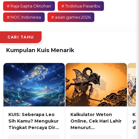
# Raja Sapta Oktohari
# Todotua Pasaribu
# NOC Indonesia
# asian games 2026
CARI TAHU
Kumpulan Kuis Menarik
KUIS: Seberapa Leo
Kalkulator Weton
KU
Sih Kamu? Mengukur
Online, Cek Hari Lahir
ya
Tingkat Percaya Diri
Menurut
de
dan Karisma
Penanggalan Jawa