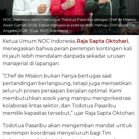
NOC Indonesia resmi menunjuk Todotua Pasaribu sebagai Chef de Mission
Asian Games 2026. Fokus mengawal prestasi atlet menuju Olimpiade Los
Angeles 2028. [Dok. NOC Indonesia]
Ketua Umum NOC Indonesia,
Raja Sapta Oktohari
,
menegaskan bahwa peran pemimpin kontingen kali
ini jauh lebih mendalam daripada sekadar urusan
manajerial di lapangan.
“Chef de Mission bukan hanya bertugas saat
pertandingan berlangsung, tetapi juga memastikan
seluruh proses persiapan berjalan optimal. Kami
membutuhkan sosok yang mampu mengorkestrasi
kolaborasi lintas sektor, dan Todotua Pasaribu
memiliki kapasitas tersebut,” ujar Raja Sapta Oktohari.
Todotua Pasaribu akan mengemban mandat untuk
memimpin koordinasi menyeluruh bagi Tim