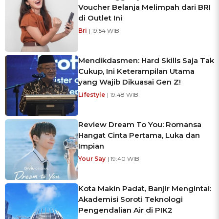
Voucher Belanja Melimpah dari BRI
di Outlet Ini
Bri
| 19:54 WIB
Mendikdasmen: Hard Skills Saja Tak
Cukup, Ini Keterampilan Utama
yang Wajib Dikuasai Gen Z!
Lifestyle
| 19:48 WIB
Review Dream To You: Romansa
Hangat Cinta Pertama, Luka dan
Impian
Your Say
| 19:40 WIB
Kota Makin Padat, Banjir Mengintai:
Akademisi Soroti Teknologi
Pengendalian Air di PIK2