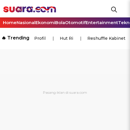
Home
Nasional
Ekonomi
Bola
Otomotif
Entertainment
Tekn
🔥 Trending
Profil
Hut Ri
Reshuffle Kabinet