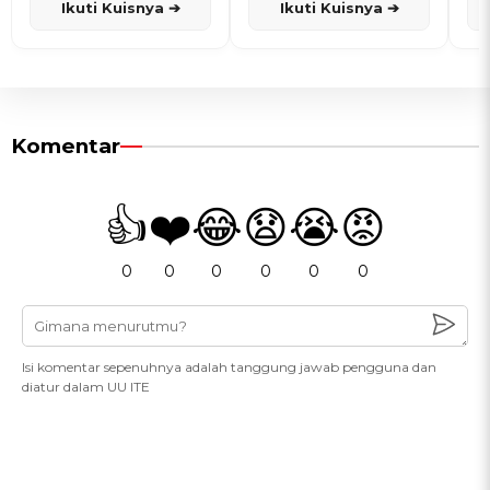
Ikuti Kuisnya ➔
Ikuti Kuisnya ➔
Komentar
👍
❤️
😂
😧
😭
😡
0
0
0
0
0
0
Isi komentar sepenuhnya adalah tanggung jawab pengguna dan
diatur dalam UU ITE