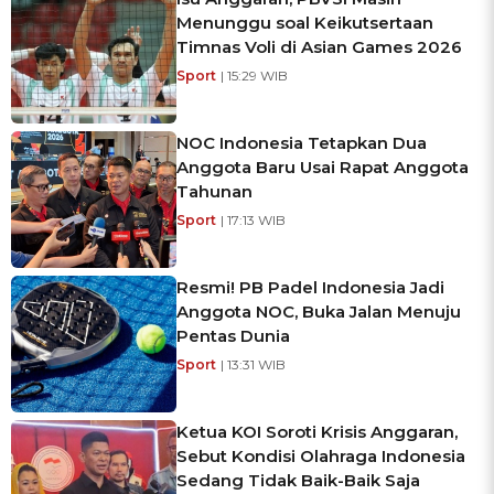
Menunggu soal Keikutsertaan
Timnas Voli di Asian Games 2026
Sport
| 15:29 WIB
NOC Indonesia Tetapkan Dua
Anggota Baru Usai Rapat Anggota
Tahunan
Sport
| 17:13 WIB
Resmi! PB Padel Indonesia Jadi
Anggota NOC, Buka Jalan Menuju
Pentas Dunia
Sport
| 13:31 WIB
Ketua KOI Soroti Krisis Anggaran,
Sebut Kondisi Olahraga Indonesia
Sedang Tidak Baik-Baik Saja