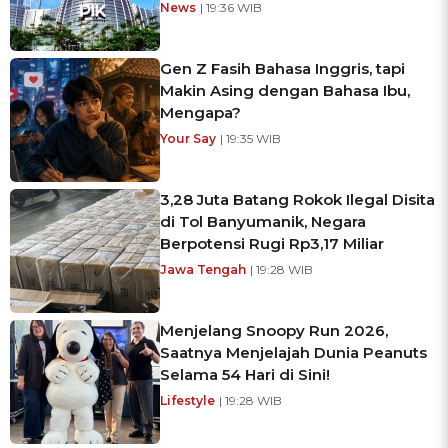
News
| 19:36 WIB
Gen Z Fasih Bahasa Inggris, tapi
Makin Asing dengan Bahasa Ibu,
Mengapa?
Your Say
| 19:35 WIB
3,28 Juta Batang Rokok Ilegal Disita
di Tol Banyumanik, Negara
Berpotensi Rugi Rp3,17 Miliar
Jawa Tengah
| 19:28 WIB
Menjelang Snoopy Run 2026,
Saatnya Menjelajah Dunia Peanuts
Selama 54 Hari di Sini!
Lifestyle
| 19:28 WIB