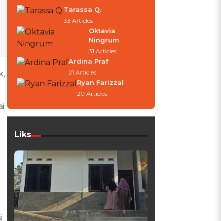
Tarassa Q.
33 Articles
Oktavia
Ningrum
31 Articles
Ardina Praf
21 Articles
k,
Ryan Farizzal
20 Articles
ai
Liks
i