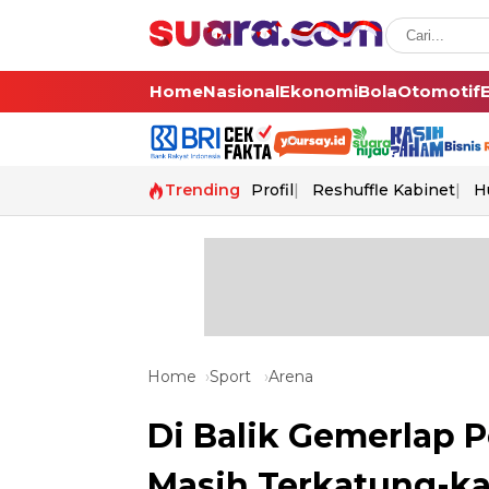
Home
Nasional
Ekonomi
Bola
Otomotif
Trending
Profil
Reshuffle Kabinet
H
Home
Sport
Arena
Di Balik Gemerlap P
Masih Terkatung-k