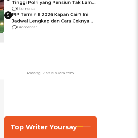
Tinggi Polri yang Pensiun Tak Lama
Usai Jadi Brigjen
1 Komentar
PIP Termin II 2026 Kapan Cair? Ini
5
Jadwal Lengkap dan Cara Ceknya
agar Dana Tidak Hangus!
1 Komentar
Top Writer Yoursay