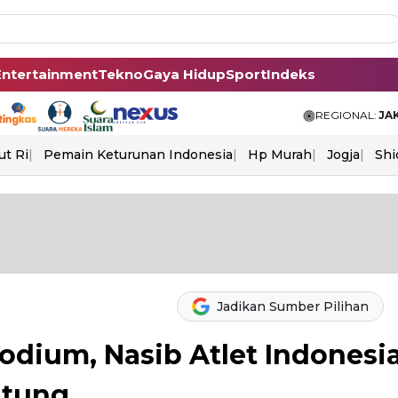
Entertainment
Tekno
Gaya Hidup
Sport
Indeks
REGIONAL:
JA
ut Ri
Pemain Keturunan Indonesia
Hp Murah
Jogja
Shi
Jadikan Sumber Pilihan
odium, Nasib Atlet Indonesi
atung