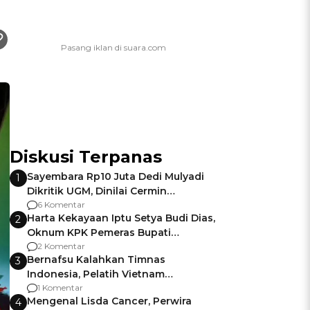
Diskusi Terpanas
Sayembara Rp10 Juta Dedi Mulyadi
1
Dikritik UGM, Dinilai Cermin
Gagalnya Negara Jamin Keamanan
6 Komentar
Harta Kekayaan Iptu Setya Budi Dias,
2
Oknum KPK Pemeras Bupati
Pemalang
2 Komentar
Bernafsu Kalahkan Timnas
3
Indonesia, Pelatih Vietnam
Berencana Pakai Jimat di Pakansari
1 Komentar
Mengenal Lisda Cancer, Perwira
4