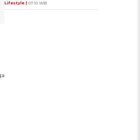
Lifestyle |
07:10 WIB
ga