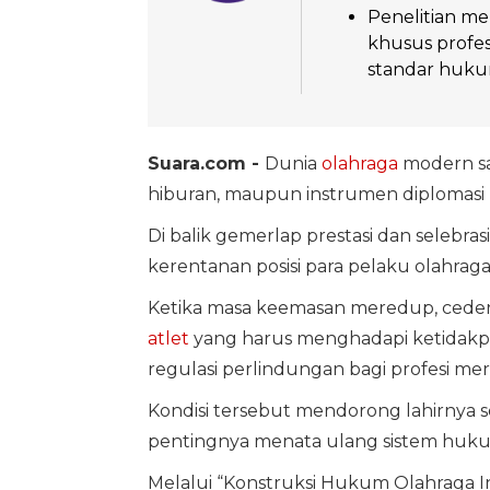
Penelitian 
khusus profes
standar hukum
Suara.com -
Dunia
olahraga
modern saa
hiburan, maupun instrumen diplomasi 
Di balik gemerlap prestasi dan selebra
kerentanan posisi para pelaku olahraga
Ketika masa keemasan meredup, cedera m
atlet
yang harus menghadapi ketidakpast
regulasi perlindungan bagi profesi mer
Kondisi tersebut mendorong lahirnya
pentingnya menata ulang sistem hukum
Melalui “Konstruksi Hukum Olahraga I