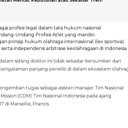
hatan Mental: Kebutuhan atau Sekadar Tren?
gai profesi legal dalam tata hukum nasional.
ng-Undang Profesi Atlet yang mandiri.
n prinsip hukum olahraga internasional (lex sportiva).
erta independensi arbitrase keolahragaan di Indonesia.
dalam sidang doktor ini tidak sekadar bersumber dari
ari pengalaman panjang peneliti di dalam ekosistem olahra
ngemban tugas sebagai asisten manajer Tim Nasional
 Mission (CDM) Tim Nasional Indonesia pada ajang
di Marseille, Prancis.