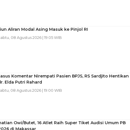
liun Aliran Modal Asing Masuk ke Pinjol RI
Sabtu, 08 Agustus 2026 | 19:05 WIB
asus Komentar Nirempati Pasien BPJS, RS Sardjito Hentikan
dr. Elda Putri Rahard
Sabtu, 08 Agustus 2026 | 19:00 WIB
hatian Owi/Butet, 16 Atlet Raih Super Tiket Audisi Umum PB
2026 di Makassar