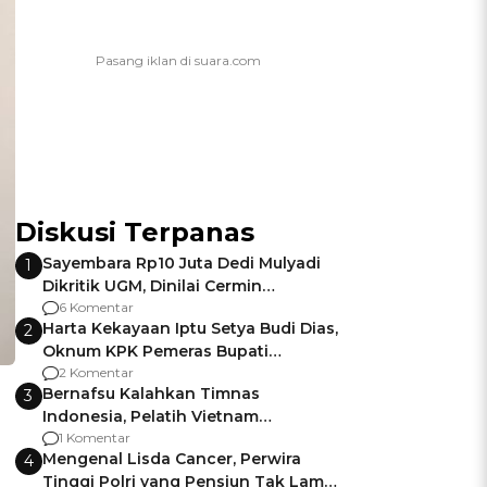
Diskusi Terpanas
Sayembara Rp10 Juta Dedi Mulyadi
1
Dikritik UGM, Dinilai Cermin
Gagalnya Negara Jamin Keamanan
6 Komentar
Harta Kekayaan Iptu Setya Budi Dias,
2
Oknum KPK Pemeras Bupati
Pemalang
2 Komentar
Bernafsu Kalahkan Timnas
3
Indonesia, Pelatih Vietnam
Berencana Pakai Jimat di Pakansari
1 Komentar
Mengenal Lisda Cancer, Perwira
4
Tinggi Polri yang Pensiun Tak Lama