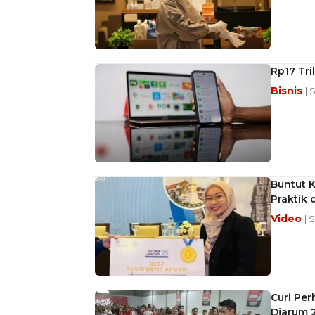
Rp17 Tri
Bisnis
| 
Buntut K
Praktik 
Video
| 
Curi Per
Djarum 