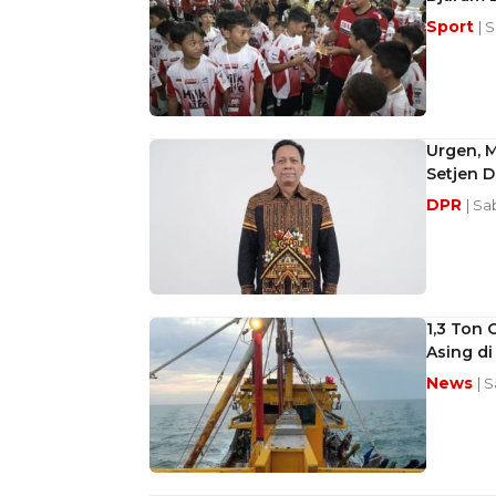
Sport
| 
Urgen, 
Setjen D
DPR
| Sa
1,3 Ton 
Asing d
News
| 