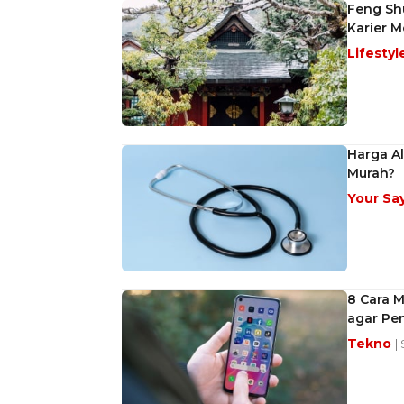
Feng Sh
Karier Me
Lifestyl
Harga Al
Murah?
Your Sa
8 Cara 
agar Pe
Tekno
|