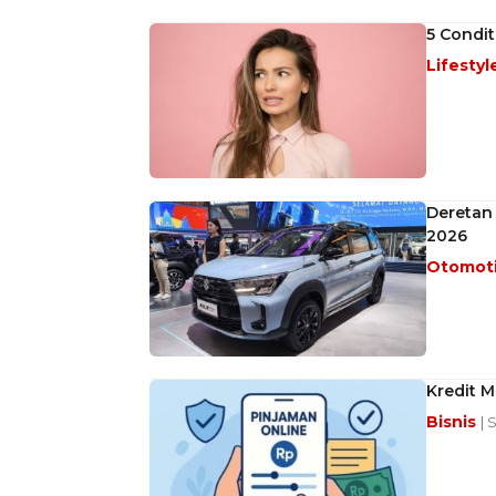
5 Condit
Lifestyl
Deretan 
2026
Otomot
Kredit M
Bisnis
| 