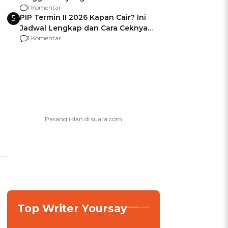
Usai Jadi Brigjen
1 Komentar
PIP Termin II 2026 Kapan Cair? Ini
5
Jadwal Lengkap dan Cara Ceknya
agar Dana Tidak Hangus!
1 Komentar
a
Top Writer Yoursay