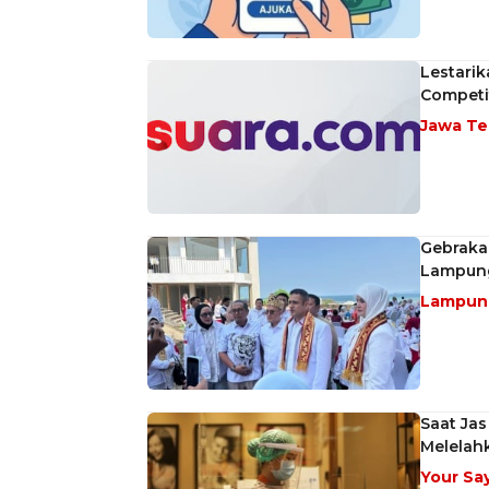
Lestarik
Competit
Jawa T
Gebrakan
Lampun
Lampu
Saat Jas
Melelahk
Your Sa