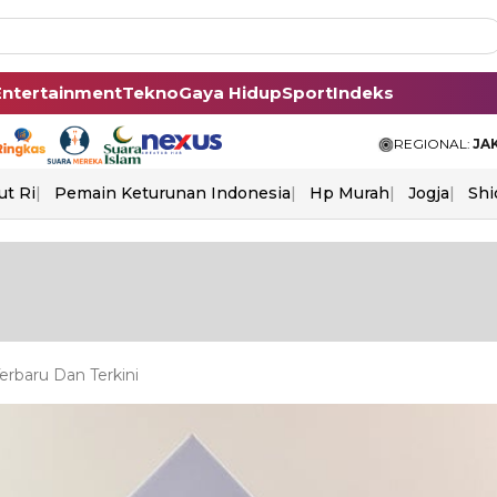
Entertainment
Tekno
Gaya Hidup
Sport
Indeks
REGIONAL:
JA
ut Ri
Pemain Keturunan Indonesia
Hp Murah
Jogja
Shi
erbaru Dan Terkini