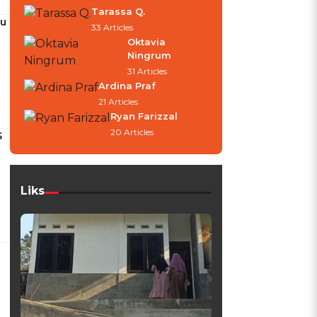
Tarassa Q.
au
33 Articles
Oktavia
Ningrum
31 Articles
Ardina Praf
21 Articles
Ryan Farizzal
20 Articles
S
Liks