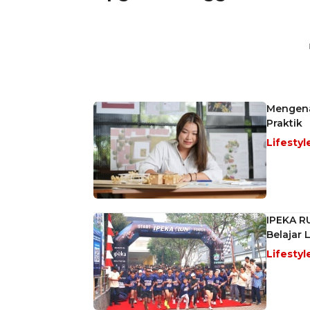
Mengenal
Praktik
Lifestyl
IPEKA R
Belajar
Lifestyl