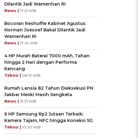
Dilantik Jadi Wamenhan RI
News |
17:21 WIB
Bocoran Reshuffle Kabinet Agustus:
Norman Joesoef Bakal Dilantik Jadi
Wamenhan RI
News |
17:49 WIB
4 HP Murah Baterai 7000 mAh, Tahan
hingga 2 Hari dengan Performa
Kencang
Tekno |
08:13 WIB
Rumah Lansia 82 Tahun Dieksekusi PN
Jakbar Meski Masih Sengketa
News |
19:31 WIB
6 HP Samsung Rp2 Jutaan Terbaik:
Kamera Tajam, NFC hingga Koneksi 5G
Tekno |
10:30 WIB