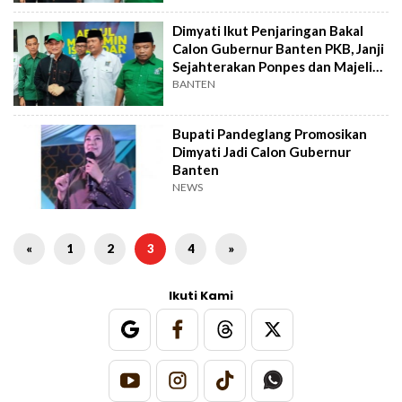
Dimyati Ikut Penjaringan Bakal
Calon Gubernur Banten PKB, Janji
Sejahterakan Ponpes dan Majelis
Taklim
BANTEN
Bupati Pandeglang Promosikan
Dimyati Jadi Calon Gubernur
Banten
NEWS
«
1
2
3
4
»
Ikuti Kami