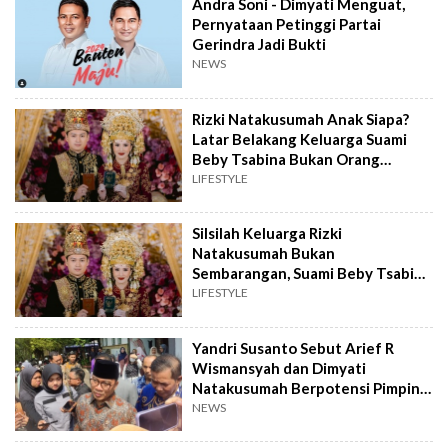
Andra Soni - Dimyati Menguat,
Pernyataan Petinggi Partai
Gerindra Jadi Bukti
NEWS
Rizki Natakusumah Anak Siapa?
Latar Belakang Keluarga Suami
Beby Tsabina Bukan Orang
Sembarangan
LIFESTYLE
Silsilah Keluarga Rizki
Natakusumah Bukan
Sembarangan, Suami Beby Tsabina
Punya Jejak Dinasti Politik Kental!
LIFESTYLE
Yandri Susanto Sebut Arief R
Wismansyah dan Dimyati
Natakusumah Berpotensi Pimpin
Banten
NEWS