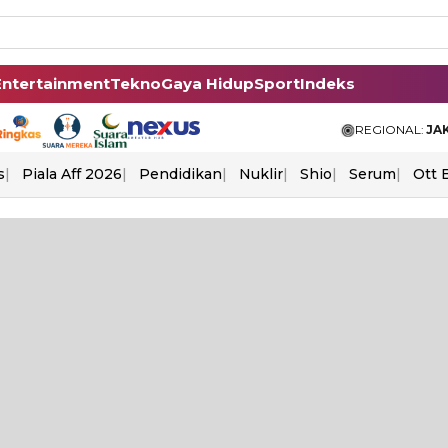
Entertainment
Tekno
Gaya Hidup
Sport
Indeks
REGIONAL:
JA
s
Piala Aff 2026
Pendidikan
Nuklir
Shio
Serum
Ott 