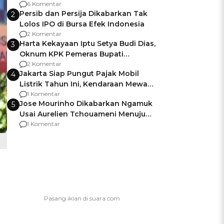
Gagalnya Negara Jamin Keamanan
6 Komentar
Persib dan Persija Dikabarkan Tak
2
Lolos IPO di Bursa Efek Indonesia
2 Komentar
Harta Kekayaan Iptu Setya Budi Dias,
3
Oknum KPK Pemeras Bupati
Pemalang
2 Komentar
Jakarta Siap Pungut Pajak Mobil
4
Listrik Tahun Ini, Kendaraan Mewah
Kena hingga 75% PKB
1 Komentar
Jose Mourinho Dikabarkan Ngamuk
5
Usai Aurelien Tchouameni Menuju
Manchester United
1 Komentar