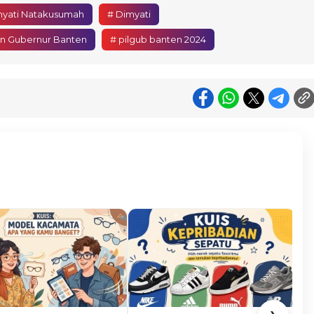
myati Natakusumah
# Dimyati
on Gubernur Banten
# pilgub banten 2024