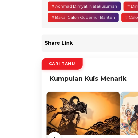
# Achmad Dimyati Natakusumah
# Di
# Bakal Calon Gubernur Banten
# Cal
Share Link
CARI TAHU
Kumpulan Kuis Menarik