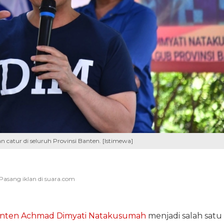
tur di seluruh Provinsi Banten. [Istimewa]
anten
Achmad Dimyati Natakusumah
menjadi salah satu