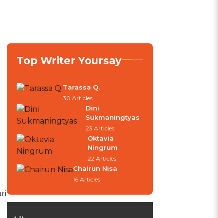
Top Writer Yoursay
Tarassa Q.
30 Articles
Dini
Sukmaningtyas
23 Articles
Oktavia
Ningrum
22 Articles
Chairun Nisa
16 Articles
ri