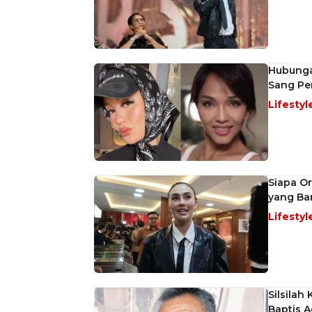
Hubunga
Sang Pe
Lifestyl
Siapa O
yang Ban
Lifestyl
Silsilah
Baptis 