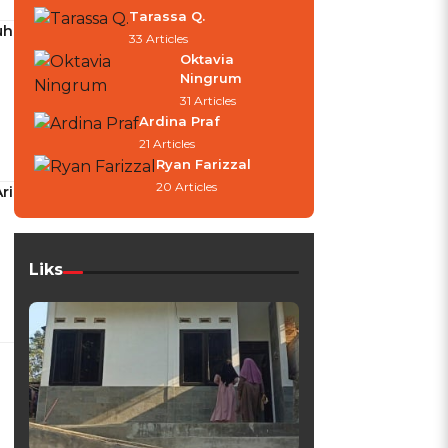
Tarassa Q.
uh
33 Articles
Oktavia
Ningrum
31 Articles
Ardina Praf
21 Articles
Ryan Farizzal
20 Articles
ri
Liks