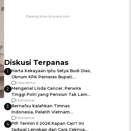
Diskusi Terpanas
Harta Kekayaan Iptu Setya Budi Dias,
1
Oknum KPK Pemeras Bupati
Pemalang
2 Komentar
Mengenal Lisda Cancer, Perwira
2
Tinggi Polri yang Pensiun Tak Lama
Usai Jadi Brigjen
1 Komentar
Bernafsu Kalahkan Timnas
3
Indonesia, Pelatih Vietnam
Berencana Pakai Jimat di Pakansari
1 Komentar
PIP Termin II 2026 Kapan Cair? Ini
4
Jadwal Lengkap dan Cara Ceknya