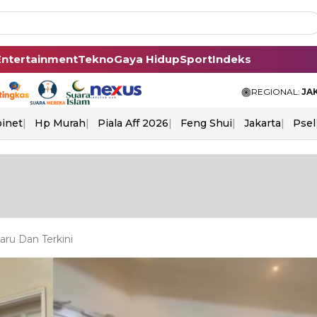
Entertainment
Tekno
Gaya Hidup
Sport
Indeks
REGIONAL:
JA
binet
Hp Murah
Piala Aff 2026
Feng Shui
Jakarta
Psel
ru Dan Terkini