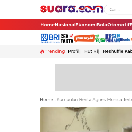
Home
Nasional
Ekonomi
Bola
Otomotif
Trending
Profil
Hut Ri
Reshuffle Ka
Home
Kumpulan Berita Agnes Monica Terba