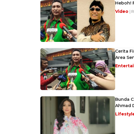
Heboh! 
Video
| 
Cerita 
Area Sen
Enterta
Bunda C
Ahmad 
Lifestyl