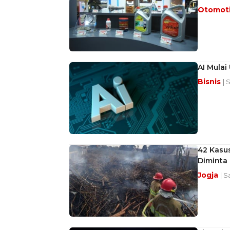
Otomot
AI Mula
Bisnis
| 
42 Kasus
Diminta
Jogja
| S