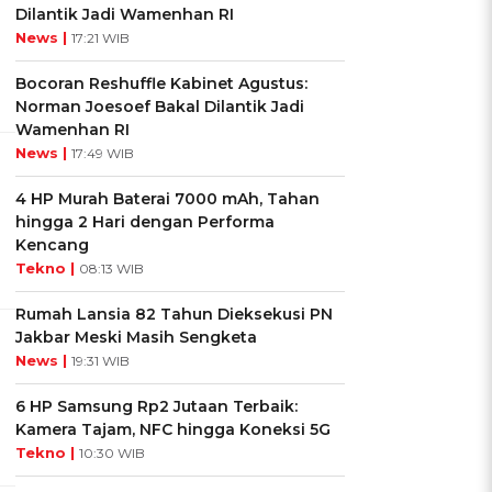
Dilantik Jadi Wamenhan RI
News |
17:21 WIB
Bocoran Reshuffle Kabinet Agustus:
Norman Joesoef Bakal Dilantik Jadi
Wamenhan RI
News |
17:49 WIB
4 HP Murah Baterai 7000 mAh, Tahan
hingga 2 Hari dengan Performa
Kencang
Tekno |
08:13 WIB
Rumah Lansia 82 Tahun Dieksekusi PN
Jakbar Meski Masih Sengketa
News |
19:31 WIB
6 HP Samsung Rp2 Jutaan Terbaik:
Kamera Tajam, NFC hingga Koneksi 5G
Tekno |
10:30 WIB