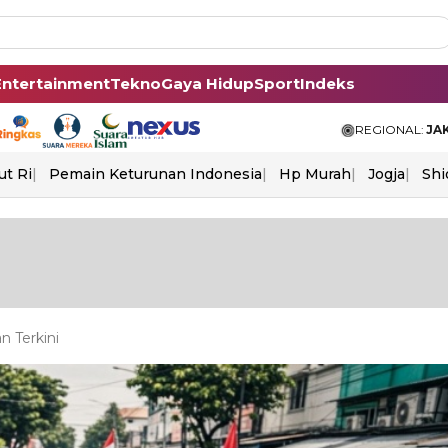
Entertainment
Tekno
Gaya Hidup
Sport
Indeks
REGIONAL:
JA
ut Ri
Pemain Keturunan Indonesia
Hp Murah
Jogja
Shi
n Terkini