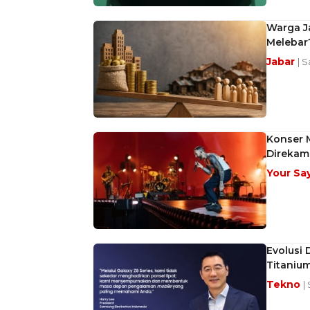
Warga J
Melebar?
Jabar
| 
Konser 
Direkam
Your Sa
Evolusi 
Titanium
Tekno
|