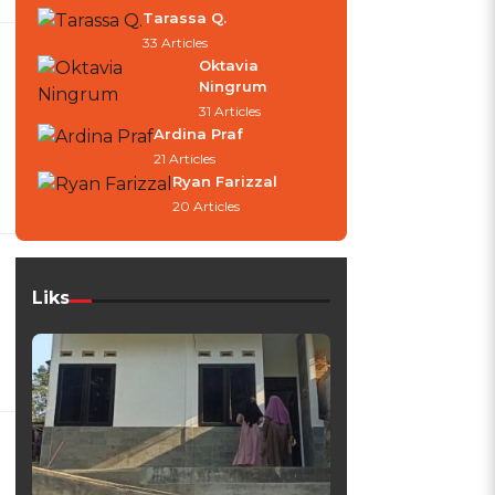
Tarassa Q.
33 Articles
Oktavia
Ningrum
31 Articles
Ardina Praf
21 Articles
Ryan Farizzal
20 Articles
Liks