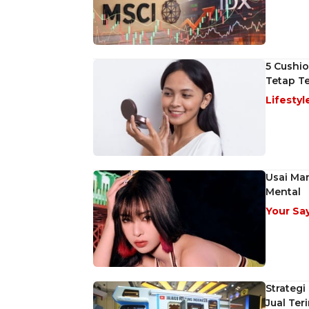
5 Cushi
Tetap Te
Lifestyl
Usai Ma
Mental
Your Sa
Strategi
Jual Ter