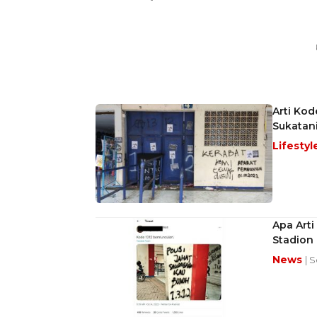
Arti Kod
Sukatan
Lifestyl
Apa Arti
Stadion
News
| 