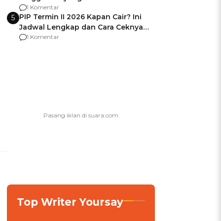
Usai Jadi Brigjen
1 Komentar
PIP Termin II 2026 Kapan Cair? Ini
5
Jadwal Lengkap dan Cara Ceknya
agar Dana Tidak Hangus!
1 Komentar
Top Writer Yoursay