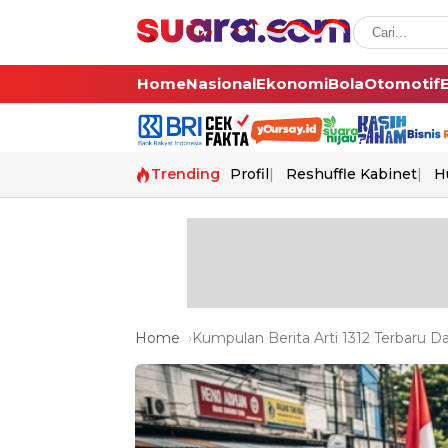
Home
Nasional
Ekonomi
Bola
Otomotif
Trending
Profil
Reshuffle Kabinet
H
Home
Kumpulan Berita Arti 1312 Terbaru Da