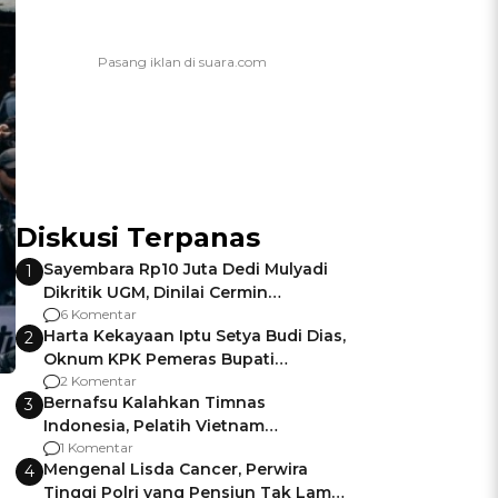
Diskusi Terpanas
Sayembara Rp10 Juta Dedi Mulyadi
1
Dikritik UGM, Dinilai Cermin
Gagalnya Negara Jamin Keamanan
6 Komentar
Harta Kekayaan Iptu Setya Budi Dias,
2
Oknum KPK Pemeras Bupati
Pemalang
2 Komentar
Bernafsu Kalahkan Timnas
3
Indonesia, Pelatih Vietnam
Berencana Pakai Jimat di Pakansari
1 Komentar
Mengenal Lisda Cancer, Perwira
4
Tinggi Polri yang Pensiun Tak Lama