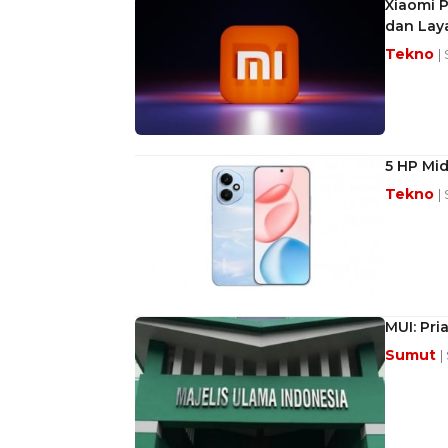
Xiaomi 
dan Laya
Tekno
|
5 HP Mid
Tekno
|
MUI: Pr
Sumut
|