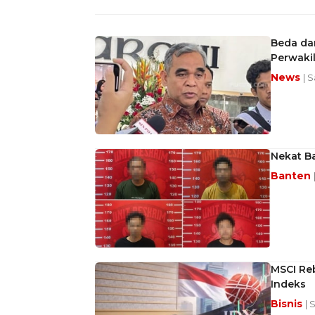
Beda da
Perwaki
News
| 
Nekat Ba
Banten
MSCI Reb
Indeks
Bisnis
| 