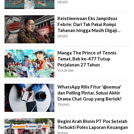
NEWS
Keistimewaan Eks Jampidsus
Febrie: Dari Tak Pakai Rompi
Tahanan hingga Masih Digaji
Negara
NEWS
Manga The Prince of Tennis
Tamat, Bab ke-477 Tutup
Perjalanan 27 Tahun
YOUR SAY
WhatsApp Rilis Fitur '@semua'
dan Polling Pintar, Solusi Akhir
Drama Chat Grup yang Berisik!
TEKNO
Begini Arah Bisnis PT Pos Setelah
Terbukti Poles Laporan Keuangan
BISNIS