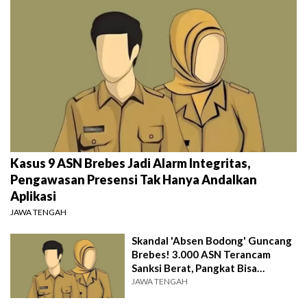
Kasus 9 ASN Brebes Jadi Alarm Integritas,
Pengawasan Presensi Tak Hanya Andalkan
Aplikasi
JAWA TENGAH
Skandal 'Absen Bodong' Guncang
Brebes! 3.000 ASN Terancam
Sanksi Berat, Pangkat Bisa
Diturunkan
JAWA TENGAH