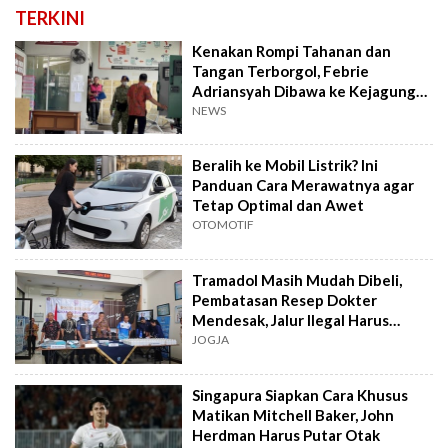
TERKINI
Kenakan Rompi Tahanan dan
Tangan Terborgol, Febrie
Adriansyah Dibawa ke Kejagung
untuk Diperiksa
NEWS
Beralih ke Mobil Listrik? Ini
Panduan Cara Merawatnya agar
Tetap Optimal dan Awet
OTOMOTIF
Tramadol Masih Mudah Dibeli,
Pembatasan Resep Dokter
Mendesak, Jalur Ilegal Harus
Distop
JOGJA
Singapura Siapkan Cara Khusus
Matikan Mitchell Baker, John
Herdman Harus Putar Otak