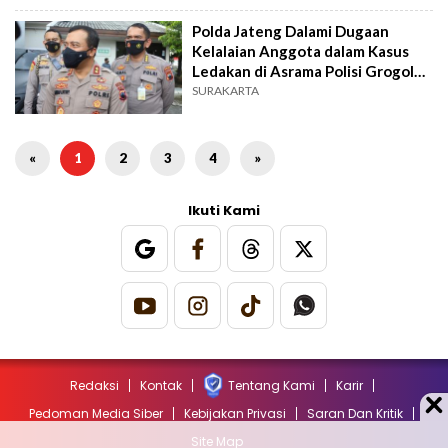
Polda Jateng Dalami Dugaan
Kelalaian Anggota dalam Kasus
Ledakan di Asrama Polisi Grogol
Sukoharjo
SURAKARTA
«
1
2
3
4
»
Ikuti Kami
Redaksi
Kontak
Tentang Kami
Karir
Pedoman Media Siber
Kebijakan Privasi
Saran Dan Kritik
Site Map