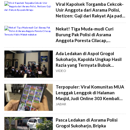
Viral Kapolsek Torgamba Cekcok-
Usir Anggota dari Asrama Polisi,
Netizen: Gaji dari Rakyat Aja pada
Belagu
Nekat! Tiga Muda-mudi Curi
Burung Pak Polisi di Asrama
Anggota Poresta Cilacap,
Ternyata Habis Mabuk-mabukan
Ada Ledakan di Aspol Grogol
Sukoharjo, Kapolda Ungkap Hasil
Razia yang Ternyata Bubuk
Petasan
VIDEO
Terpopuler: Viral Komunitas MUA
Lenggak Lenggok di Halaman
Masjid, Judi Online 303 Kembali
Makan Korban
JABAR
Pasca Ledakan di Asrama Polisi
Grogol Sukoharjo, Bripka