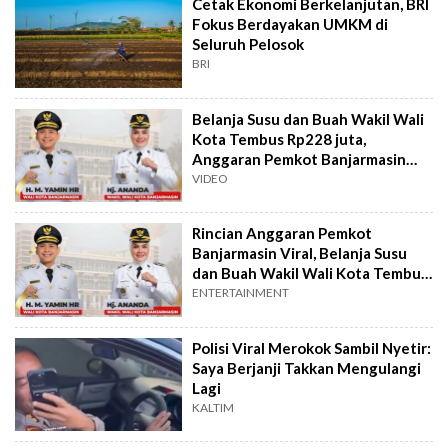
Cetak Ekonomi Berkelanjutan, BRI
Fokus Berdayakan UMKM di
Seluruh Pelosok
BRI
Belanja Susu dan Buah Wakil Wali
Kota Tembus Rp228 juta,
Anggaran Pemkot Banjarmasin
Viral
VIDEO
Rincian Anggaran Pemkot
Banjarmasin Viral, Belanja Susu
dan Buah Wakil Wali Kota Tembus
Rp228 juta
ENTERTAINMENT
Polisi Viral Merokok Sambil Nyetir:
Saya Berjanji Takkan Mengulangi
Lagi
KALTIM