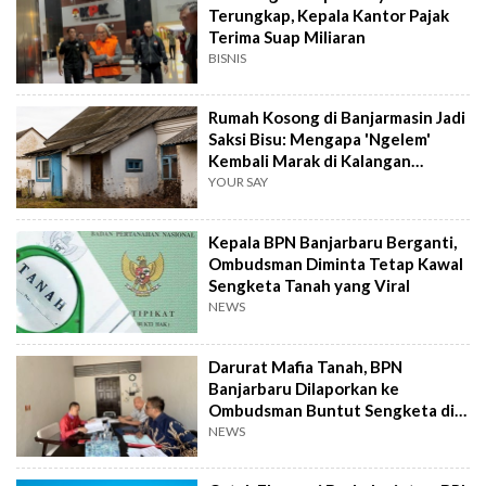
Terungkap, Kepala Kantor Pajak
Terima Suap Miliaran
BISNIS
Rumah Kosong di Banjarmasin Jadi
Saksi Bisu: Mengapa 'Ngelem'
Kembali Marak di Kalangan
Remaja?
YOUR SAY
Kepala BPN Banjarbaru Berganti,
Ombudsman Diminta Tetap Kawal
Sengketa Tanah yang Viral
NEWS
Darurat Mafia Tanah, BPN
Banjarbaru Dilaporkan ke
Ombudsman Buntut Sengketa di
Jalan Aneka Tambang
NEWS