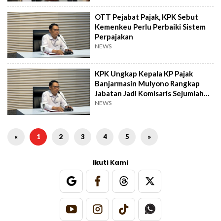
OTT Pejabat Pajak, KPK Sebut
Kemenkeu Perlu Perbaiki Sistem
Perpajakan
NEWS
KPK Ungkap Kepala KP Pajak
Banjarmasin Mulyono Rangkap
Jabatan Jadi Komisaris Sejumlah
Perusahaan
NEWS
«
1
2
3
4
5
»
Ikuti Kami