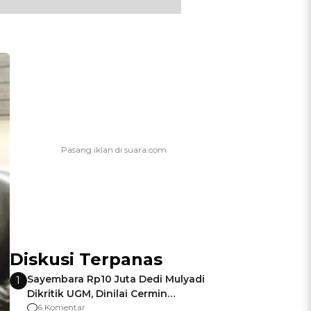
Diskusi Terpanas
Sayembara Rp10 Juta Dedi Mulyadi
1
Dikritik UGM, Dinilai Cermin
Gagalnya Negara Jamin Keamanan
6 Komentar