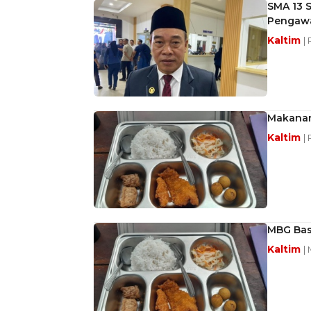
SMA 13 S
Pengaw
Kaltim
|
Makanan 
Kaltim
|
MBG Basi
Kaltim
|