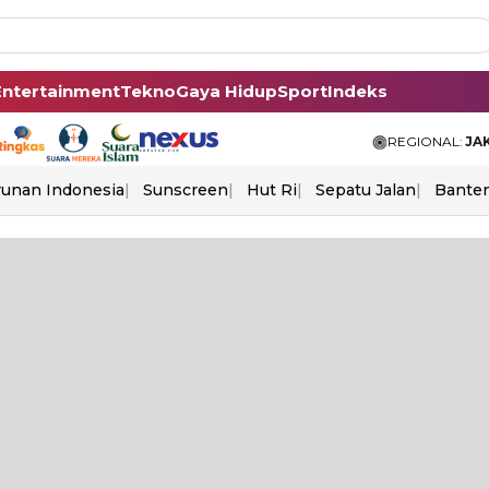
Entertainment
Tekno
Gaya Hidup
Sport
Indeks
REGIONAL:
JA
unan Indonesia
Sunscreen
Hut Ri
Sepatu Jalan
Bante