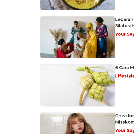
Lebaran
Silatura
Your Sa
6 Cara M
Lifestyl
Ghea In
Missko
Your Sa