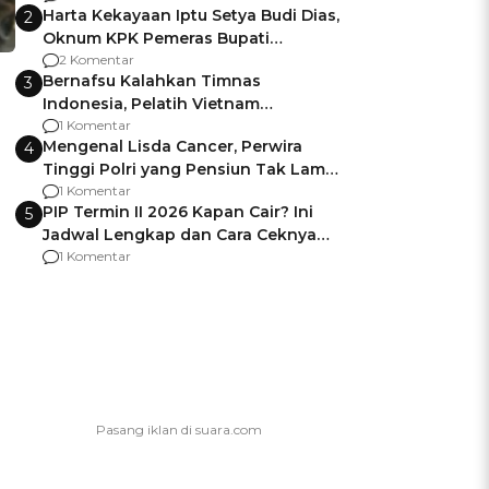
Harta Kekayaan Iptu Setya Budi Dias,
2
Oknum KPK Pemeras Bupati
Pemalang
2 Komentar
Bernafsu Kalahkan Timnas
3
Indonesia, Pelatih Vietnam
Berencana Pakai Jimat di Pakansari
1 Komentar
Mengenal Lisda Cancer, Perwira
4
Tinggi Polri yang Pensiun Tak Lama
Usai Jadi Brigjen
1 Komentar
PIP Termin II 2026 Kapan Cair? Ini
5
Jadwal Lengkap dan Cara Ceknya
agar Dana Tidak Hangus!
1 Komentar