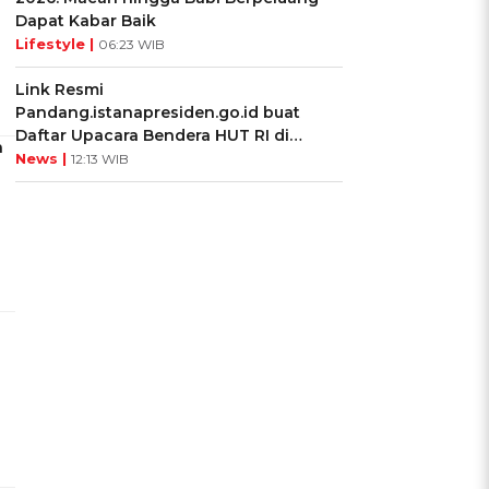
Dapat Kabar Baik
Lifestyle |
06:23 WIB
Link Resmi
Pandang.istanapresiden.go.id buat
Daftar Upacara Bendera HUT RI di
a
Istana Negara
News |
12:13 WIB