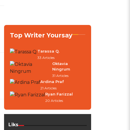
Top Writer Yoursay
Tarassa Q.
33 Articles
Oktavia
Ningrum
31 Articles
Ardina Praf
21 Articles
Ryan Farizzal
20 Articles
Liks