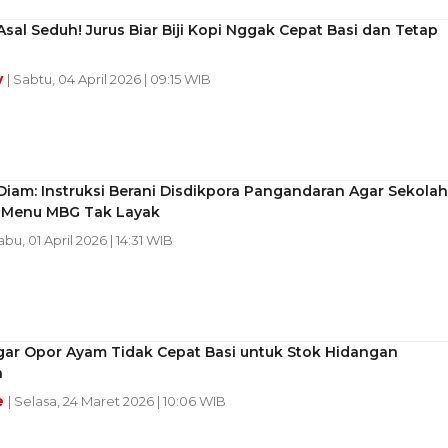
sal Seduh! Jurus Biar Biji Kopi Nggak Cepat Basi dan Tetap
y
| Sabtu, 04 April 2026 | 09:15 WIB
iam: Instruksi Berani Disdikpora Pangandaran Agar Sekolah
n Menu MBG Tak Layak
abu, 01 April 2026 | 14:31 WIB
Agar Opor Ayam Tidak Cepat Basi untuk Stok Hidangan
a
e
| Selasa, 24 Maret 2026 | 10:06 WIB