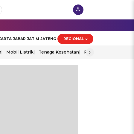
KARTA
JABAR
JATIM
JATENG
REGIONAL
›
n
Mobil Listrik
Tenaga Kesehatan
Perang As-Iran
Ekon