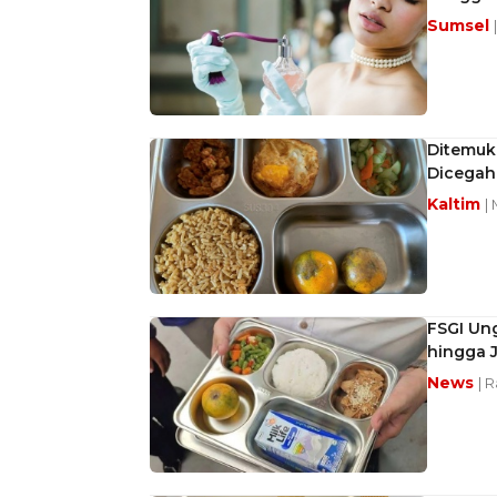
Sumsel
Ditemuk
Dicegah
Kaltim
|
FSGI Ung
hingga 
News
| 