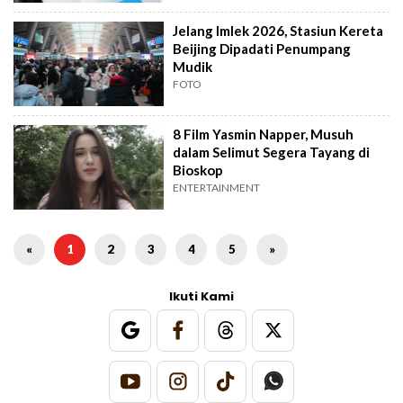
Jelang Imlek 2026, Stasiun Kereta
Beijing Dipadati Penumpang
Mudik
FOTO
8 Film Yasmin Napper, Musuh
dalam Selimut Segera Tayang di
Bioskop
ENTERTAINMENT
«
1
2
3
4
5
»
Ikuti Kami