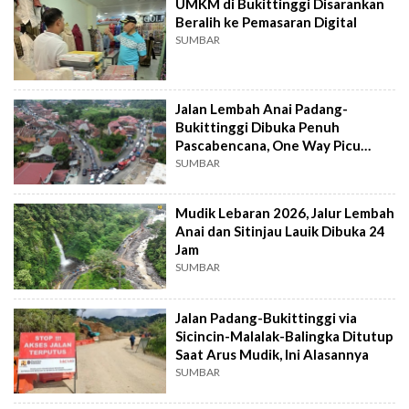
UMKM di Bukittinggi Disarankan
Beralih ke Pemasaran Digital
SUMBAR
Jalan Lembah Anai Padang-
Bukittinggi Dibuka Penuh
Pascabencana, One Way Picu
Macet Parah hingga 7 Km
SUMBAR
Mudik Lebaran 2026, Jalur Lembah
Anai dan Sitinjau Lauik Dibuka 24
Jam
SUMBAR
Jalan Padang-Bukittinggi via
Sicincin-Malalak-Balingka Ditutup
Saat Arus Mudik, Ini Alasannya
SUMBAR