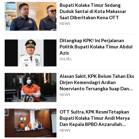
Bupati Kolaka Timur Sedang
Duduk Santai di Kota Makassar
Saat Diberitakan Kena OTT
NEWS
Ditangkap KPK! Ini Perjalanan
Politik Bupati Kolaka Timur Abdul
Azis
SULSEL
Alasan Sakit, KPK Belum Tahan Eks
Dirjen Kemendagri Ardian
Noervianto Tersangka Suap Dana
PEN Kolaka Timur Rp 1,5 M
NEWS
OTT Sultra, KPK ResmiTetapkan
Bupati Kolaka Timur Andi Merya
Dan Kepala BPBD Anzarullah
Tersangka
NEWS