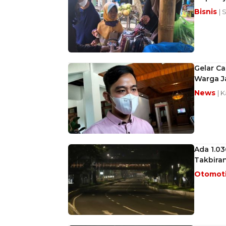
Bisnis
| 
Gelar Ca
Warga J
News
| 
Ada 1.0
Takbira
Otomot