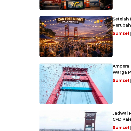
Setelah
Perubah
Sumsel
Ampera D
Warga 
Sumsel
Jadwal 
CFD Pa
Sumsel