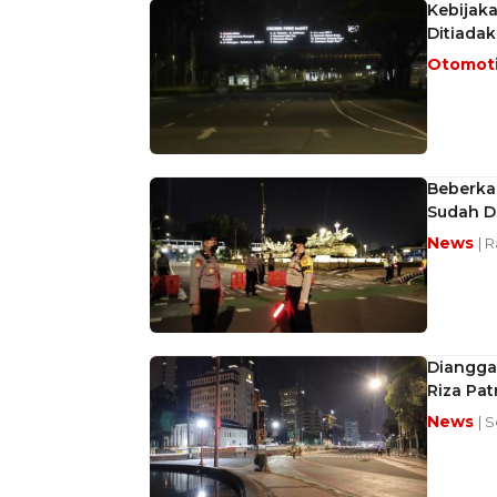
Kebijaka
Ditiadak
Otomot
Beberkan
Sudah Di
News
| 
Dianggap
Riza Pat
News
| 