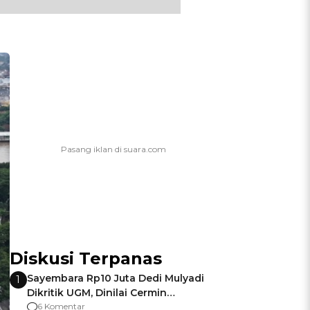
Diskusi Terpanas
Sayembara Rp10 Juta Dedi Mulyadi
1
Dikritik UGM, Dinilai Cermin
Gagalnya Negara Jamin Keamanan
6 Komentar