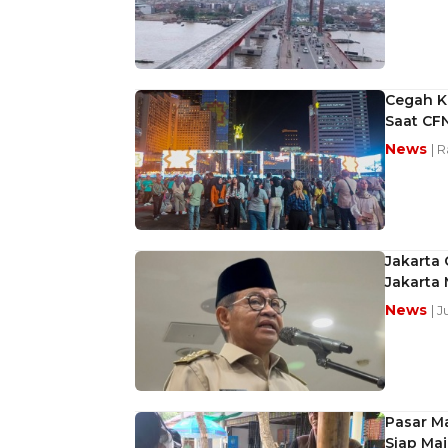
Cegah Ke
Saat CF
News
| 
Jakarta 
Jakarta 
News
| 
Pasar M
Siap Ma