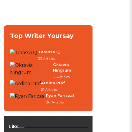
Top Writer Yoursay
Tarassa Q.
33 Articles
Oktavia
Ningrum
31 Articles
Ardina Praf
21 Articles
Ryan Farizzal
20 Articles
Liks