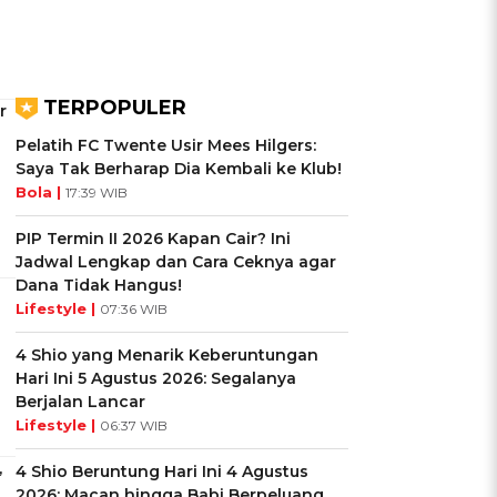
TERPOPULER
r
Pelatih FC Twente Usir Mees Hilgers:
Saya Tak Berharap Dia Kembali ke Klub!
Bola |
17:39 WIB
PIP Termin II 2026 Kapan Cair? Ini
Jadwal Lengkap dan Cara Ceknya agar
Dana Tidak Hangus!
Lifestyle |
07:36 WIB
4 Shio yang Menarik Keberuntungan
Hari Ini 5 Agustus 2026: Segalanya
Berjalan Lancar
Lifestyle |
06:37 WIB
,
4 Shio Beruntung Hari Ini 4 Agustus
2026: Macan hingga Babi Berpeluang