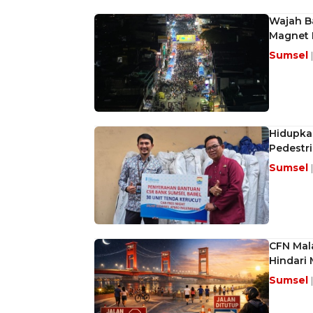
Wajah B
Magnet 
Sumsel
Hidupka
Pedestr
Sumsel
CFN Mala
Hindari
Sumsel