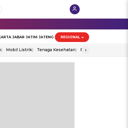
KARTA
JABAR
JATIM
JATENG
REGIONAL
›
n
Mobil Listrik
Tenaga Kesehatan
Perang As-Iran
Ekon