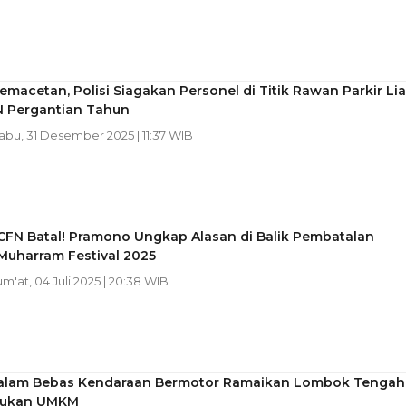
macetan, Polisi Siagakan Personel di Titik Rawan Parkir Lia
N Pergantian Tahun
Rabu, 31 Desember 2025 | 11:37 WIB
CFN Batal! Pramono Ungkap Alasan di Balik Pembatalan
Muharram Festival 2025
Jum'at, 04 Juli 2025 | 20:38 WIB
alam Bebas Kendaraan Bermotor Ramaikan Lombok Tengah
jukan UMKM