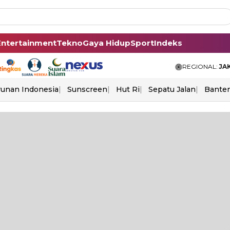
Entertainment
Tekno
Gaya Hidup
Sport
Indeks
REGIONAL:
JA
unan Indonesia
Sunscreen
Hut Ri
Sepatu Jalan
Bante