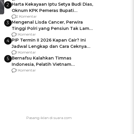
Harta Kekayaan Iptu Setya Budi Dias,
2
Oknum KPK Pemeras Bupati
Pemalang
2 Komentar
Mengenal Lisda Cancer, Perwira
3
Tinggi Polri yang Pensiun Tak Lama
Usai Jadi Brigjen
1 Komentar
PIP Termin II 2026 Kapan Cair? Ini
4
Jadwal Lengkap dan Cara Ceknya
agar Dana Tidak Hangus!
1 Komentar
Bernafsu Kalahkan Timnas
5
Indonesia, Pelatih Vietnam
Berencana Pakai Jimat di Pakansari
1 Komentar