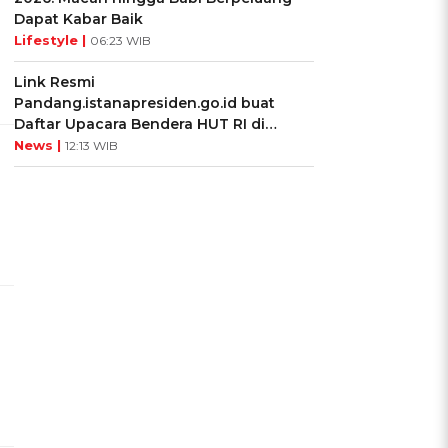
Dapat Kabar Baik
Lifestyle |
06:23 WIB
Link Resmi
Pandang.istanapresiden.go.id buat
Daftar Upacara Bendera HUT RI di
Istana Negara
News |
12:13 WIB