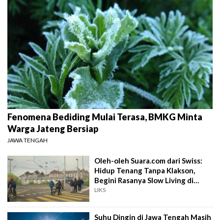
Fenomena Bediding Mulai Terasa, BMKG Minta
Warga Jateng Bersiap
JAWA TENGAH
Oleh-oleh Suara.com dari Swiss:
Hidup Tenang Tanpa Klakson,
Begini Rasanya Slow Living di
Zurich
LIKS
Suhu Dingin di Jawa Tengah Masih