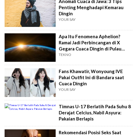
Anomali Cuaca di Jawa: 3 Tips
Penting Menghadapi Kemarau
Dingin
YOUR SAY
Apa Itu Fenomena Aphelion?
Ramai Jadi Perbincangan di X
Gegara Cuaca Dingin di Pulau
Jawa
TEKNO
Fans Khawatir, Wonyoung IVE
Pakai Outfit Ini di Bandara saat
Cuaca Dingin
YOUR SAY
Timnas U-17 Berlatih Pada Suhu 8
Derajat Celcius, Nabil Asyura:
Pakaian Berlapis
Rekomendasi Posisi Seks Saat