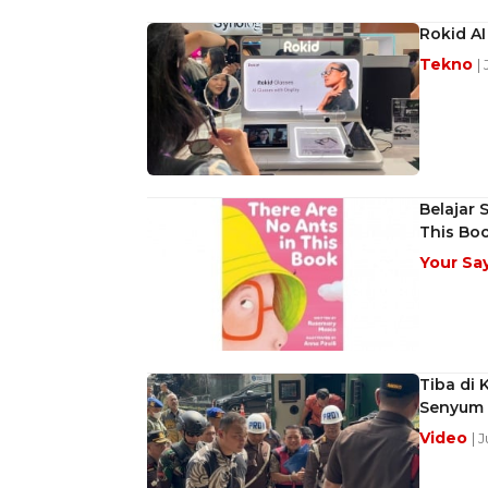
Rokid AI
Tekno
|
Belajar 
This Bo
Your Sa
Tiba di
Senyum 
Video
| 