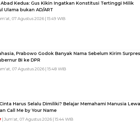
bad Kedua: Gus Kikin Ingatkan Konstitusi Tertinggi Milik
ul Ulama bukan AD/ART
um'at, 07 Agustus 2026 | 15:49 WIB
ahasia, Prabowo Godok Banyak Nama Sebelum Kirim Surpre
ubernur BI ke DPR
Jum'at, 07 Agustus 2026 | 15:48 WIB
inta Harus Selalu Dimiliki? Belajar Memahami Manusia Lewa
an Call Me by Your Name
y
| Jum'at, 07 Agustus 2026 | 15:44 WIB