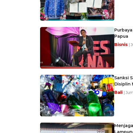
Purbaya
Papua
Bisnis
| 
Sanksi S
Disipli
Bali
| Jum
Menjaga
Lampung