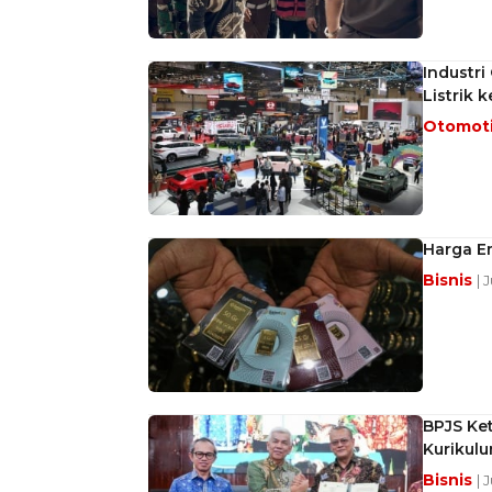
Industri
Listrik 
Otomot
Harga Em
Bisnis
| 
BPJS Ket
Kurikul
Bisnis
| 