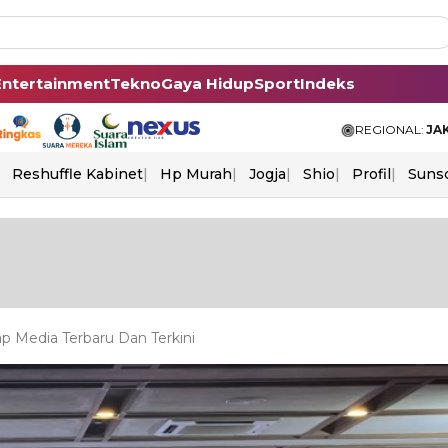
Entertainment
Tekno
Gaya Hidup
Sport
Indeks
REGIONAL:
JA
Reshuffle Kabinet
Hp Murah
Jogja
Shio
Profil
Suns
 Media Terbaru Dan Terkini