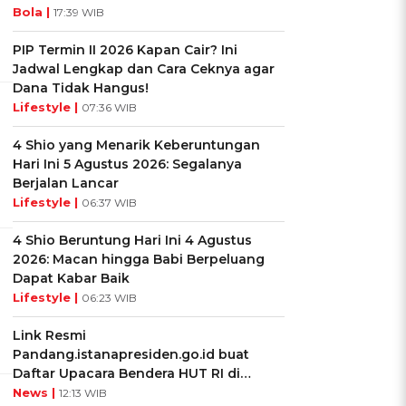
Bola |
17:39 WIB
PIP Termin II 2026 Kapan Cair? Ini
Jadwal Lengkap dan Cara Ceknya agar
Dana Tidak Hangus!
Lifestyle |
07:36 WIB
4 Shio yang Menarik Keberuntungan
Hari Ini 5 Agustus 2026: Segalanya
Berjalan Lancar
Lifestyle |
06:37 WIB
4 Shio Beruntung Hari Ini 4 Agustus
2026: Macan hingga Babi Berpeluang
Dapat Kabar Baik
Lifestyle |
06:23 WIB
Link Resmi
Pandang.istanapresiden.go.id buat
Daftar Upacara Bendera HUT RI di
Istana Negara
News |
12:13 WIB