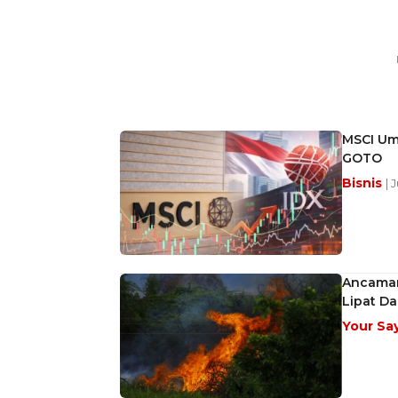
MSCI Um
GOTO
Bisnis
| 
Ancaman 
Lipat Da
Your Sa