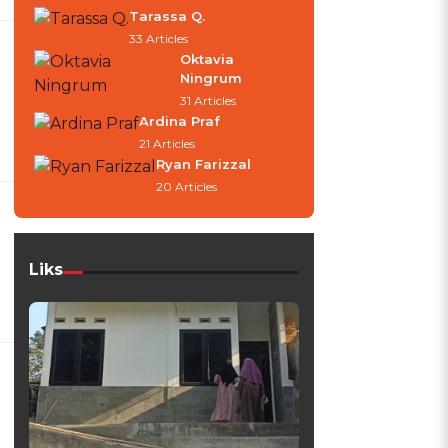
Tarassa Q.
33 Articles
Oktavia
Ningrum
31 Articles
Ardina Praf
21 Articles
Ryan Farizzal
20 Articles
Liks