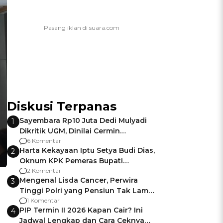
Diskusi Terpanas
Sayembara Rp10 Juta Dedi Mulyadi
1
Dikritik UGM, Dinilai Cermin
Gagalnya Negara Jamin Keamanan
6 Komentar
Harta Kekayaan Iptu Setya Budi Dias,
2
Oknum KPK Pemeras Bupati
Pemalang
2 Komentar
Mengenal Lisda Cancer, Perwira
3
Tinggi Polri yang Pensiun Tak Lama
Usai Jadi Brigjen
1 Komentar
PIP Termin II 2026 Kapan Cair? Ini
4
Jadwal Lengkap dan Cara Ceknya