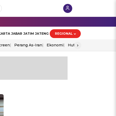
KARTA
JABAR
JATIM
JATENG
REGIONAL
›
creen
Perang As-Iran
Ekonomi
Hut Ri