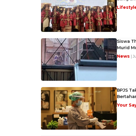
Lifestyl
Siswa T
Murid M
News
| 
BPJS Ta
Bertaha
Your Sa