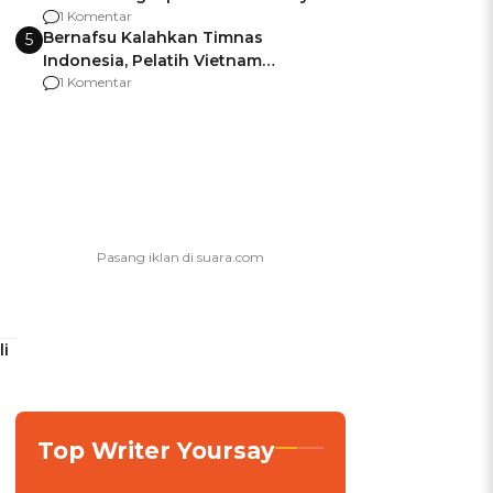
agar Dana Tidak Hangus!
1 Komentar
Bernafsu Kalahkan Timnas
5
Indonesia, Pelatih Vietnam
Berencana Pakai Jimat di Pakansari
1 Komentar
i
Top Writer Yoursay