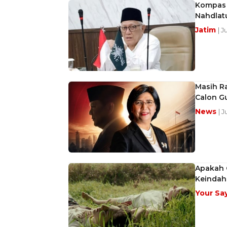
Kompas A
Nahdlat
Jatim
| J
Masih R
Calon G
News
| 
Apakah C
Keindah
Your Sa