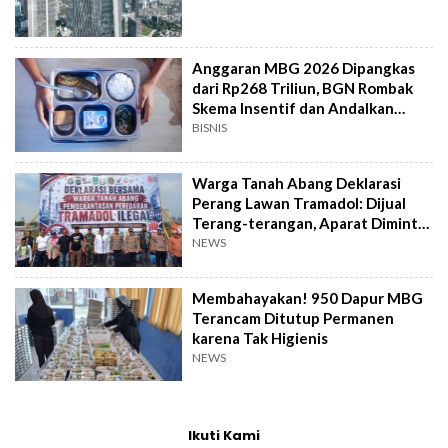
Anggaran MBG 2026 Dipangkas
dari Rp268 Triliun, BGN Rombak
Skema Insentif dan Andalkan
Bahan Pangan
BISNIS
Warga Tanah Abang Deklarasi
Perang Lawan Tramadol: Dijual
Terang-terangan, Aparat Diminta
Bertindak
NEWS
Membahayakan! 950 Dapur MBG
Terancam Ditutup Permanen
karena Tak Higienis
NEWS
Ikuti Kami