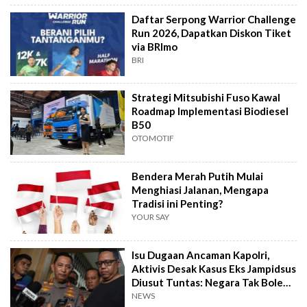
Daftar Serpong Warrior Challenge
Run 2026, Dapatkan Diskon Tiket
via BRImo
BRI
Strategi Mitsubishi Fuso Kawal
Roadmap Implementasi Biodiesel
B50
OTOMOTIF
Bendera Merah Putih Mulai
Menghiasi Jalanan, Mengapa
Tradisi ini Penting?
YOUR SAY
Isu Dugaan Ancaman Kapolri,
Aktivis Desak Kasus Eks Jampidsus
Diusut Tuntas: Negara Tak Boleh
Kalah
NEWS