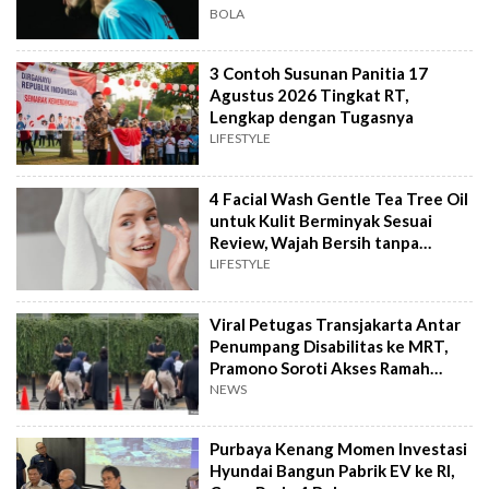
BOLA
3 Contoh Susunan Panitia 17
Agustus 2026 Tingkat RT,
Lengkap dengan Tugasnya
LIFESTYLE
4 Facial Wash Gentle Tea Tree Oil
untuk Kulit Berminyak Sesuai
Review, Wajah Bersih tanpa
Kering
LIFESTYLE
Viral Petugas Transjakarta Antar
Penumpang Disabilitas ke MRT,
Pramono Soroti Akses Ramah
Difabel
NEWS
Purbaya Kenang Momen Investasi
Hyundai Bangun Pabrik EV ke RI,