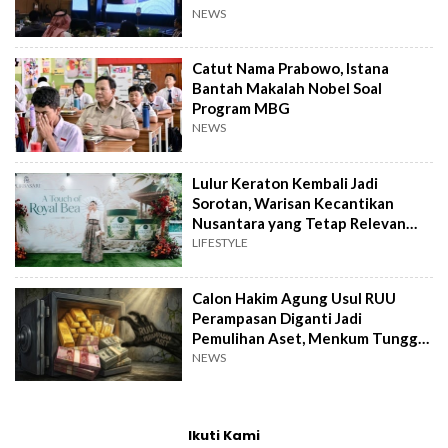
NEWS
Catut Nama Prabowo, Istana
Bantah Makalah Nobel Soal
Program MBG
NEWS
Lulur Keraton Kembali Jadi
Sorotan, Warisan Kecantikan
Nusantara yang Tetap Relevan
hingga Kini
LIFESTYLE
Calon Hakim Agung Usul RUU
Perampasan Diganti Jadi
Pemulihan Aset, Menkum Tunggu
Langkah DPR
NEWS
Ikuti Kami