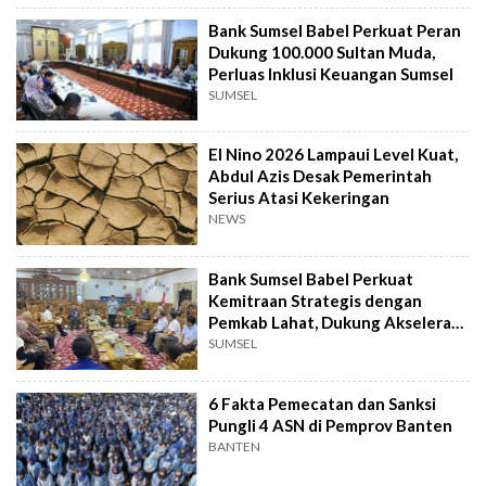
Bank Sumsel Babel Perkuat Peran
Dukung 100.000 Sultan Muda,
Perluas Inklusi Keuangan Sumsel
SUMSEL
El Nino 2026 Lampaui Level Kuat,
Abdul Azis Desak Pemerintah
Serius Atasi Kekeringan
NEWS
Bank Sumsel Babel Perkuat
Kemitraan Strategis dengan
Pemkab Lahat, Dukung Akselerasi
Ekonomi Daerah
SUMSEL
6 Fakta Pemecatan dan Sanksi
Pungli 4 ASN di Pemprov Banten
BANTEN