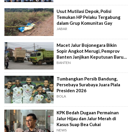
Usut Mutilasi Depok, Polisi
Temukan HP Pelaku Tergabung
dalam Grup Komunitas Gay
JABAR
Macet Jalur Bojonegara Bikin
Sopir Angkot Merugi, Pemprov
Banten Janjikan Keputusan Baru 4
Hari Lagi
BANTEN
Tumbangkan Persib Bandung,
Persebaya Surabaya Juara Piala
Presiden 2026
BOLA
KPK Bedah Dugaan Permainan
Jalur Hijau dan Jalur Merah di
Kasus Suap Bea Cukai
NEWS