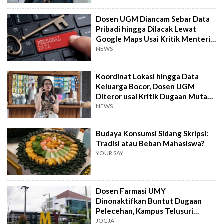
Dosen UGM Diancam Sebar Data
Pribadi hingga Dilacak Lewat
Google Maps Usai Kritik Menteri
PU
NEWS
Koordinat Lokasi hingga Data
Keluarga Bocor, Dosen UGM
Diteror usai Kritik Dugaan Mutasi
ASN
NEWS
Budaya Konsumsi Sidang Skripsi:
Tradisi atau Beban Mahasiswa?
YOUR SAY
Dosen Farmasi UMY
Dinonaktifkan Buntut Dugaan
Pelecehan, Kampus Telusuri
Korban Lain
JOGJA