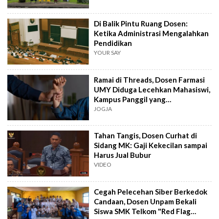
Di Balik Pintu Ruang Dosen:
Ketika Administrasi Mengalahkan
Pendidikan
YOUR SAY
Ramai di Threads, Dosen Farmasi
UMY Diduga Lecehkan Mahasiswi,
Kampus Panggil yang
Bersangkutan
JOGJA
Tahan Tangis, Dosen Curhat di
Sidang MK: Gaji Kekecilan sampai
Harus Jual Bubur
VIDEO
Cegah Pelecehan Siber Berkedok
Candaan, Dosen Unpam Bekali
Siswa SMK Telkom "Red Flag