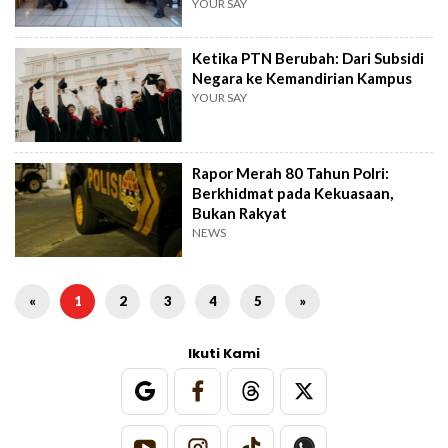
Detector"
YOUR SAY
Ketika PTN Berubah: Dari Subsidi
Negara ke Kemandirian Kampus
YOUR SAY
Rapor Merah 80 Tahun Polri:
Berkhidmat pada Kekuasaan,
Bukan Rakyat
NEWS
«
1
2
3
4
5
»
Ikuti Kami