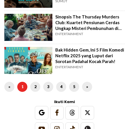
SUMUT
Sinopsis The Thursday Murders
Club: Kuartet Pensiunan Cerdas
Ungkap Misteri Pembunuhan di
Netflix
ENTERTAINMENT
Bak Hidden Gem, Ini 5 Film Komedi
Netflix 2025 yang Luput dari
Sorotan Padahal Kocak Parah!
ENTERTAINMENT
«
1
2
3
4
5
»
Ikuti Kami