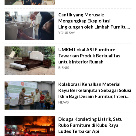
Cantik yang Merusak:
Mengungkap Eksploitasi
Lingkungan oleh Limbah Furniture
yang Kerap Diabaikan Mata
YOUR SAY
UMKM Lokal ASJ Furniture
Tawarkan Produk Berkualitas
untuk Interior Rumah
BISNIS
Kolaborasi Kenalkan Material
Kayu Berkelanjutan Sebagai Solusi
Iklim Bagi Desain Furnitur, Interior,
dan Konstruksi
NEWS
Diduga Korsleting Listrik, Satu
Ruko Furniture di Kubu Raya
Ludes Terbakar Api