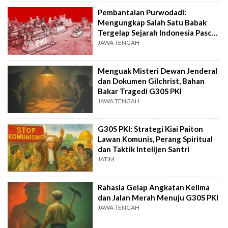
Pembantaian Purwodadi:
Mengungkap Salah Satu Babak
Tergelap Sejarah Indonesia Pasca-
G30S PKI
JAWA TENGAH
Menguak Misteri Dewan Jenderal
dan Dokumen Gilchrist, Bahan
Bakar Tragedi G30S PKI
JAWA TENGAH
G30S PKI: Strategi Kiai Paiton
Lawan Komunis, Perang Spiritual
dan Taktik Intelijen Santri
JATIM
Rahasia Gelap Angkatan Kelima
dan Jalan Merah Menuju G30S PKI
JAWA TENGAH