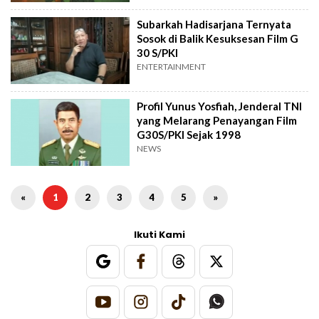
Subarkah Hadisarjana Ternyata
Sosok di Balik Kesuksesan Film G
30 S/PKI
ENTERTAINMENT
Profil Yunus Yosfiah, Jenderal TNI
yang Melarang Penayangan Film
G30S/PKI Sejak 1998
NEWS
«
1
2
3
4
5
»
Ikuti Kami