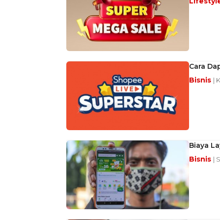
Lifestyl
Cara Dap
Bisnis
| 
Biaya La
Bisnis
| 