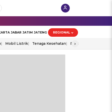
KARTA
JABAR
JATIM
JATENG
REGIONAL
›
n
Mobil Listrik
Tenaga Kesehatan
Piala Aff 2026
Ekono