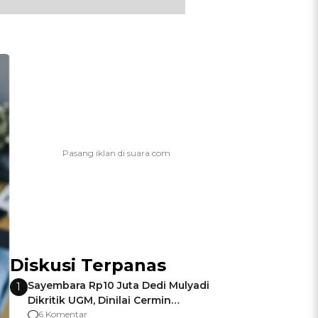
Diskusi Terpanas
Sayembara Rp10 Juta Dedi Mulyadi
1
Dikritik UGM, Dinilai Cermin
Gagalnya Negara Jamin Keamanan
6 Komentar