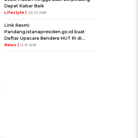
Dapat Kabar Baik
Lifestyle |
06:23 WIB
Link Resmi
Pandang.istanapresiden.go.id buat
Daftar Upacara Bendera HUT RI di
Istana Negara
News |
12:13 WIB