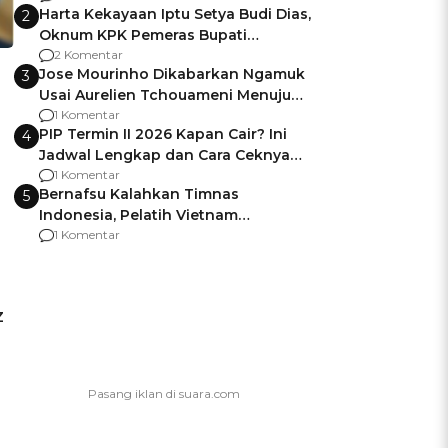
Harta Kekayaan Iptu Setya Budi Dias,
2
Oknum KPK Pemeras Bupati
Pemalang
2 Komentar
Jose Mourinho Dikabarkan Ngamuk
3
Usai Aurelien Tchouameni Menuju
l
Manchester United
1 Komentar
PIP Termin II 2026 Kapan Cair? Ini
4
Jadwal Lengkap dan Cara Ceknya
agar Dana Tidak Hangus!
1 Komentar
Bernafsu Kalahkan Timnas
5
Indonesia, Pelatih Vietnam
Berencana Pakai Jimat di Pakansari
1 Komentar
Z