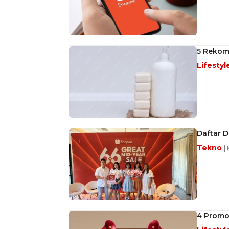
5 Rekom
Lifestyl
Daftar D
Tekno
|
4 Promo