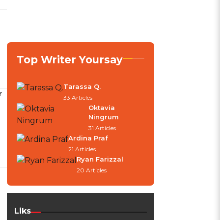
Top Writer Yoursay
Tarassa Q.
r
33 Articles
Oktavia
Ningrum
31 Articles
Ardina Praf
21 Articles
Ryan Farizzal
20 Articles
Liks