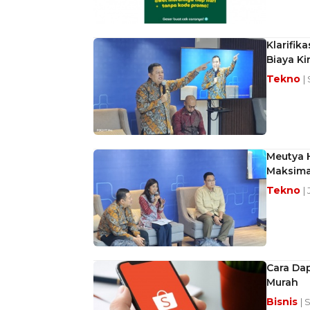
Klarifik
Biaya Ki
Tekno
|
Meutya H
Maksimal
Tekno
|
Cara Dap
Murah
Bisnis
| 