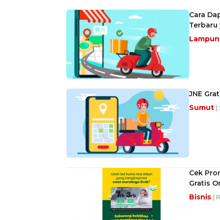
Cara Dap
Terbaru 
Lampu
JNE Gra
Sumut
|
Cek Pro
Gratis O
Bisnis
| 