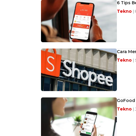
6 Tips B
Tekno
|
Cara Me
Tekno
|
GoFood 
Tekno
|