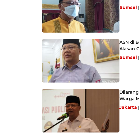
Sumsel
ASN di B
Alasan 
Sumsel
Dilarang
Warga M
Jakarta