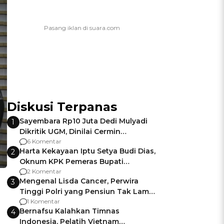
Diskusi Terpanas
Sayembara Rp10 Juta Dedi Mulyadi
1
Dikritik UGM, Dinilai Cermin
Gagalnya Negara Jamin Keamanan
6 Komentar
Harta Kekayaan Iptu Setya Budi Dias,
2
Oknum KPK Pemeras Bupati
Pemalang
2 Komentar
Mengenal Lisda Cancer, Perwira
3
Tinggi Polri yang Pensiun Tak Lama
Usai Jadi Brigjen
1 Komentar
Bernafsu Kalahkan Timnas
4
Indonesia, Pelatih Vietnam