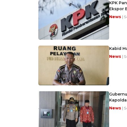
KPK Pan
Ekspor 
News
| S
Kabid Hu
News
| 
Gubernur
Kapolda
News
| 