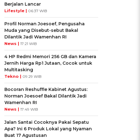
Berjalan Lancar
Lifestyle |
06:37 WIB
Profil Norman Joesoef, Pengusaha
Muda yang Disebut-sebut Bakal
Dilantik Jadi Wamenhan RI
News |
17:21 WIB
4 HP Redmi Memori 256 GB dan Kamera
Jernih Harga Rp1 Jutaan, Cocok untuk
Multitasking
Tekno |
09:29 WIB
Bocoran Reshuffle Kabinet Agustus:
Norman Joesoef Bakal Dilantik Jadi
Wamenhan RI
News |
17:49 WIB
Jalan Santai Cocoknya Pakai Sepatu
Apa? Ini 6 Produk Lokal yang Nyaman
Buat 17 Agustusan