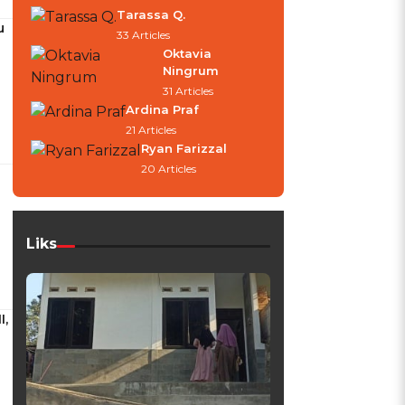
Tarassa Q.
u
33 Articles
Oktavia
Ningrum
31 Articles
Ardina Praf
21 Articles
Ryan Farizzal
20 Articles
Liks
I,