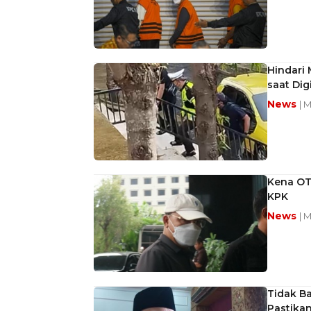
Hindari
saat Dig
News
| 
Kena OT
KPK
News
| 
Tidak B
Pastika