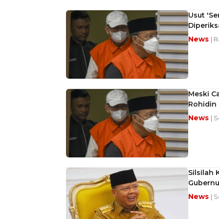
Usut 'Se
Diperiks
News
| 
Meski C
Rohidin 
News
| 
Silsilah
Gubernu
News
| 