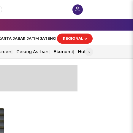
KARTA
JABAR
JATIM
JATENG
REGIONAL
›
creen
Perang As-Iran
Ekonomi
Hut Ri