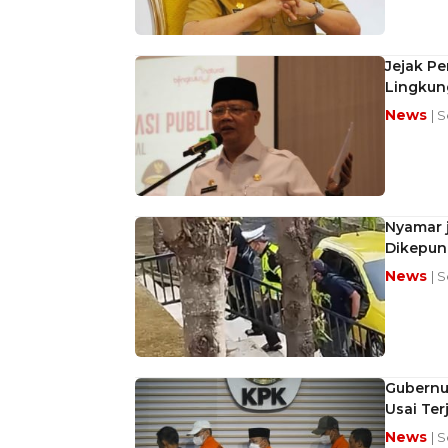
Jejak P
Lingkung
News
| 
Nyamar j
Dikepun
News
| 
Gubernur
Usai Te
News
| 