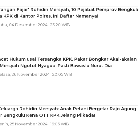
rangan Fajar' Rohidin Mersyah, 10 Pejabat Pemprov Bengkul
a KPK di Kantor Polres, Ini Daftar Namanya!
Rabu, 04 Desember 2024 | 23:20 WIB
acat Hukum usai Tersangka KPK, Pakar Bongkar Akal-akalan
Mersyah Ngotot Nyagub: Pasti Bawaslu Nurut Dia
Selasa, 26 November 2024 | 20:05 WIB
 Keluarga Rohidin Mersyah: Anak Petani Bergelar Rajo Agung I
r Bengkulu Kena OTT KPK Jelang Pilkada!
Senin, 25 November 2024 | 16:05 WIB