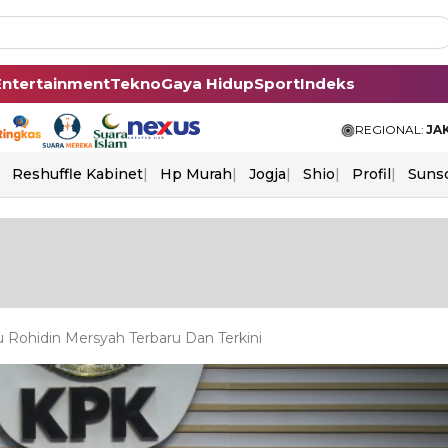
Entertainment
Tekno
Gaya Hidup
Sport
Indeks
REGIONAL:
JA
Reshuffle Kabinet
Hp Murah
Jogja
Shio
Profil
Suns
Rohidin Mersyah Terbaru Dan Terkini