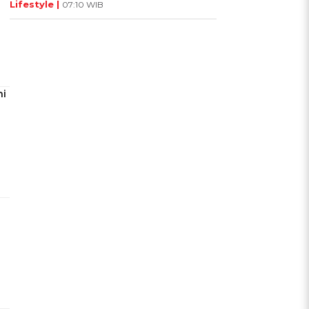
Lifestyle |
07:10 WIB
ni