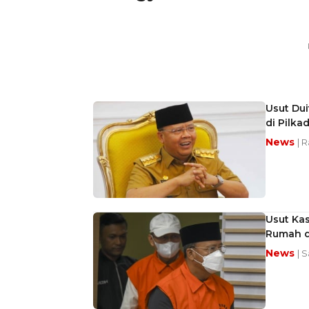
Usut Du
di Pilka
News
| 
Usut Kas
Rumah d
News
| 