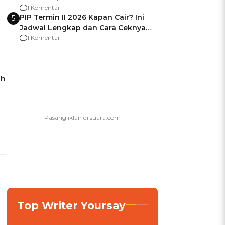
Berencana Pakai Jimat di Pakansari
1 Komentar
PIP Termin II 2026 Kapan Cair? Ini
5
Jadwal Lengkap dan Cara Ceknya
agar Dana Tidak Hangus!
1 Komentar
ah
Top Writer Yoursay