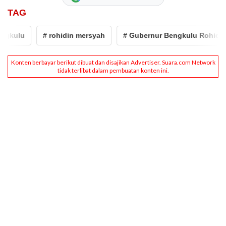
TAG
u
# rohidin mersyah
# Gubernur Bengkulu Rohidin Mers