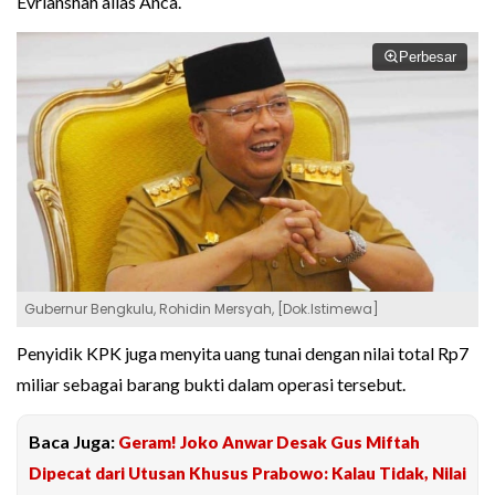
Evrianshah alias Anca.
Perbesar
Gubernur Bengkulu, Rohidin Mersyah, [Dok.Istimewa]
Penyidik KPK juga menyita uang tunai dengan nilai total Rp7
miliar sebagai barang bukti dalam operasi tersebut.
Baca Juga:
Geram! Joko Anwar Desak Gus Miftah
Dipecat dari Utusan Khusus Prabowo: Kalau Tidak, Nilai