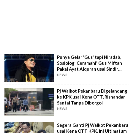
Punya Gelar 'Gus' tapi Niradab,
Sosiolog 'Ceramahi' Gus Miftah
Pakai Ayat Alquran usai Sindir
Nasib Penjual Es Teh
NEWS
Pj Walkot Pekanbaru Digelandang
ke KPK usai Kena OTT, Risnandar
Santai Tanpa Diborgol
NEWS
Segera Ganti Pj Walkot Pekanbaru
usai Kena OTT KPK, Ini Ultimatum