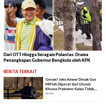
►
Dari OTT Hingga Seragam Polantas: Drama
Penangkapan Gubernur Bengkulu oleh KPK
BERITA TERKAIT
Geram! Joko Anwar Desak Gus
Miftah Dipecat dari Utusan
Khusus Prabowo: Kalau Tidak,
Nilai Kemanusiaan Makin
NEWS
Nyungsep