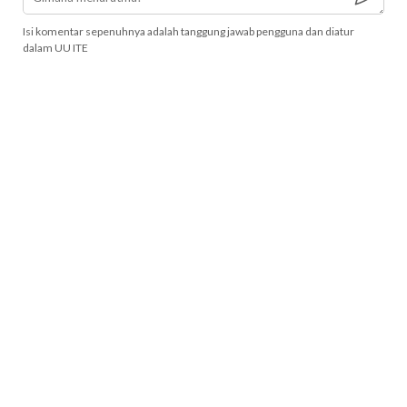
Isi komentar sepenuhnya adalah tanggung jawab pengguna dan diatur
dalam UU ITE