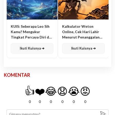
KUIS: Seberapa Leo Sih
Kalkulator Weton
Kamu? Mengukur
Online, Cek Hari Lahir
Tingkat Percaya Diri dan
Menurut Penanggalan
Karisma
Jawa
Ikuti Kuisnya ➔
Ikuti Kuisnya ➔
KOMENTAR
👍
❤️
😂
😧
😭
😡
0
0
0
0
0
0