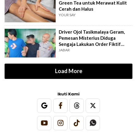
Green Tea untuk Merawat Kulit
Cerah dan Halus
YOUR SAY
Driver Ojol Tasikmalaya Geram,
Pemesan Misterius Diduga
Sengaja Lakukan Order Fiktif
Berulang
JABAR
Load More
Ikuti Kami