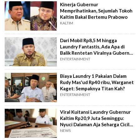
Kinerja Gubernur
Memprihatinkan, Sejumlah Tokoh
Kaltim Bakal Bertemu Prabowo
KALTIM
Dari Mobil Rp8,5 M hingga
Laundry Fantastis, Ada Apa di
Balik Rentetan Viralnya Gubernur
Kaltim?
ENTERTAINMENT
Biaya Laundry 1 Pakaian Dalam
Rudy Mas'ud Rp40 ribu, Warganet
Kaget: Sempaknya Titan Kah?
ENTERTAINMENT
Viral Kuitansi Laundry Gubernur
Kaltim Rp20,9 Juta Seminggu:
Nyuci Dalaman Aja Seharga Cicilan
Motor
NEWS