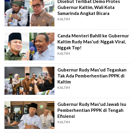
Disebut Terlibat Demo Protes
Gubernur Kaltim, Wali Kota
Samarinda Angkat Bicara
KALTIM
Canda Menteri Bahlil ke Gubernur
Kaltim Rudy Mas'ud: Nggak Viral,
Nggak Top!
KALTIM
Gubernur Rudy Mas'ud Tegaskan
Tak Ada Pemberhentian PPPK di
Kaltim
KALTIM
Gubernur Rudy Mas'ud Jawab Isu
Pemberhentian PPPK di Tengah
Efisiensi
KALTIM