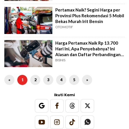
Pertamax Naik? Segini Harga per
Provinsi Plus Rekomendasi 5 Mobil
Bekas Murah Irit Bensin
OTOMOTIF
Harga Pertamax Naik Rp 13.700
Hari Ini, Apa Penyebabnya? Ini
Alasan dan Daftar Perbandingan
BBM Lain
BISNIS
«
1
2
3
4
5
»
Ikuti Kami