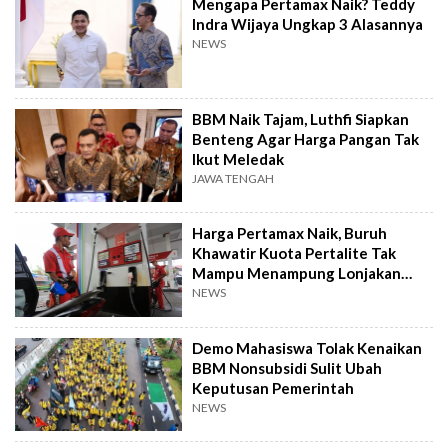
Mengapa Pertamax Naik? Teddy
Indra Wijaya Ungkap 3 Alasannya
NEWS
BBM Naik Tajam, Luthfi Siapkan
Benteng Agar Harga Pangan Tak
Ikut Meledak
JAWA TENGAH
Harga Pertamax Naik, Buruh
Khawatir Kuota Pertalite Tak
Mampu Menampung Lonjakan
Pengguna
NEWS
Demo Mahasiswa Tolak Kenaikan
BBM Nonsubsidi Sulit Ubah
Keputusan Pemerintah
NEWS