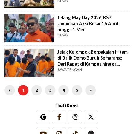
NEWS
Jelang May Day 2026, KSPI
Umumkan Aksi Besar 16 April
hingga 1 Mei
NEWS
Jejak Kelompok Berpakaian Hitam
di Balik Demo Buruh Semarang:
Dari Rapat di Kampus hingga
Kerusuhan
JAWA TENGAH
«
1
2
3
4
5
»
Ikuti Kami