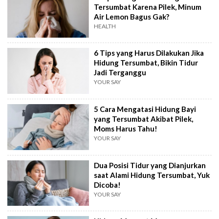
Tersumbat Karena Pilek, Minum
Air Lemon Bagus Gak?
HEALTH
6 Tips yang Harus Dilakukan Jika
Hidung Tersumbat, Bikin Tidur
Jadi Terganggu
YOUR SAY
5 Cara Mengatasi Hidung Bayi
yang Tersumbat Akibat Pilek,
Moms Harus Tahu!
YOUR SAY
Dua Posisi Tidur yang Dianjurkan
saat Alami Hidung Tersumbat, Yuk
Dicoba!
YOUR SAY