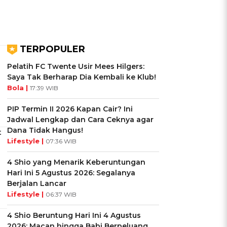
TERPOPULER
Pelatih FC Twente Usir Mees Hilgers:
Saya Tak Berharap Dia Kembali ke Klub!
Bola |
17:39 WIB
PIP Termin II 2026 Kapan Cair? Ini
Jadwal Lengkap dan Cara Ceknya agar
Dana Tidak Hangus!
t
Lifestyle |
07:36 WIB
4 Shio yang Menarik Keberuntungan
Hari Ini 5 Agustus 2026: Segalanya
Berjalan Lancar
Lifestyle |
06:37 WIB
4 Shio Beruntung Hari Ini 4 Agustus
2026: Macan hingga Babi Berpeluang