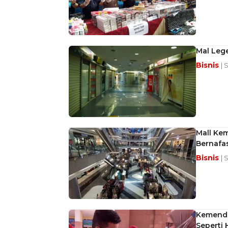
Mal Lege
Bisnis
| 
Mall Ke
Bernafa
Bisnis
| 
Kemenda
Seperti 