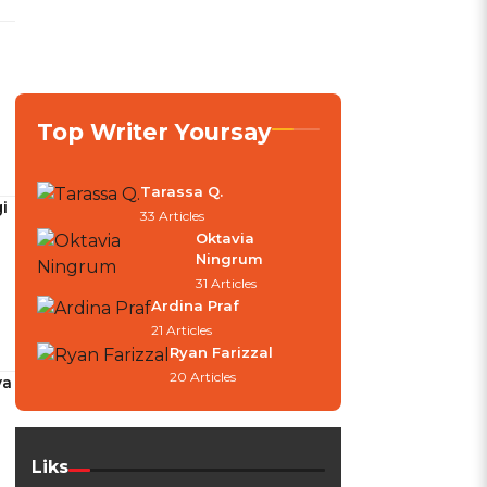
Top Writer Yoursay
Tarassa Q.
i
33 Articles
Oktavia
Ningrum
31 Articles
Ardina Praf
21 Articles
Ryan Farizzal
20 Articles
ya
Liks