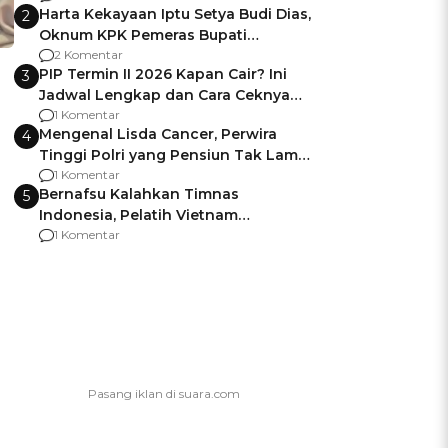
Harta Kekayaan Iptu Setya Budi Dias,
2
Oknum KPK Pemeras Bupati
Pemalang
2 Komentar
PIP Termin II 2026 Kapan Cair? Ini
3
Jadwal Lengkap dan Cara Ceknya
agar Dana Tidak Hangus!
1 Komentar
Mengenal Lisda Cancer, Perwira
4
Tinggi Polri yang Pensiun Tak Lama
Usai Jadi Brigjen
1 Komentar
Bernafsu Kalahkan Timnas
5
Indonesia, Pelatih Vietnam
Berencana Pakai Jimat di Pakansari
1 Komentar