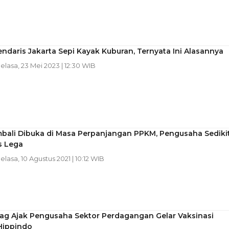
ndaris Jakarta Sepi Kayak Kuburan, Ternyata Ini Alasannya
Selasa, 23 Mei 2023 | 12:30 WIB
mbali Dibuka di Masa Perpanjangan PPKM, Pengusaha Sediki
s Lega
Selasa, 10 Agustus 2021 | 10:12 WIB
g Ajak Pengusaha Sektor Perdagangan Gelar Vaksinasi
Hippindo