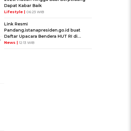
Dapat Kabar Baik
Lifestyle |
06:23 WIB
Link Resmi
Pandang.istanapresiden.go.id buat
Daftar Upacara Bendera HUT RI di
n
Istana Negara
News |
12:13 WIB