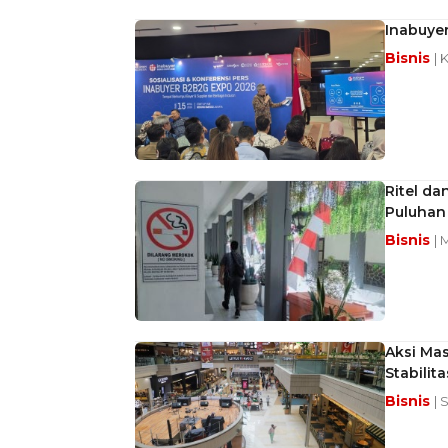
Inabuye
Bisnis
| 
Ritel d
Puluhan 
Bisnis
| 
Aksi Ma
Stabilit
Bisnis
| 