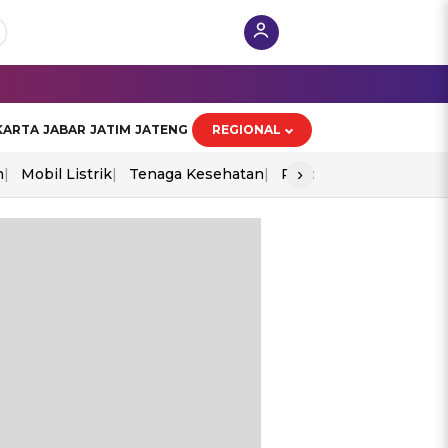
KARTA
JABAR
JATIM
JATENG
REGIONAL
›
n
Mobil Listrik
Tenaga Kesehatan
Piala Aff 2026
Ekono