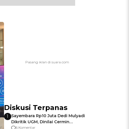
Diskusi Terpanas
Sayembara Rp10 Juta Dedi Mulyadi
1
Dikritik UGM, Dinilai Cermin
Gagalnya Negara Jamin Keamanan
6 Komentar