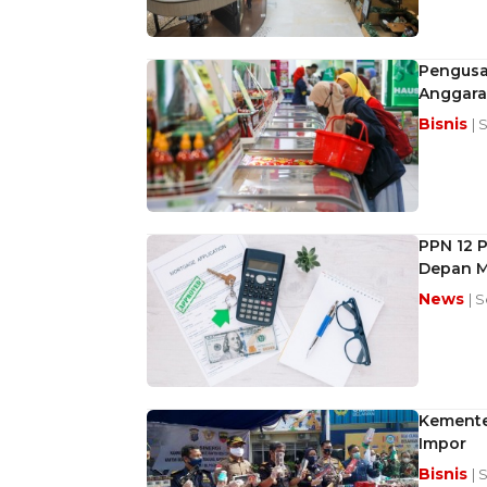
Pengusah
Anggar
Bisnis
| 
PPN 12 P
Depan M
News
| 
Kemente
Impor
Bisnis
| 