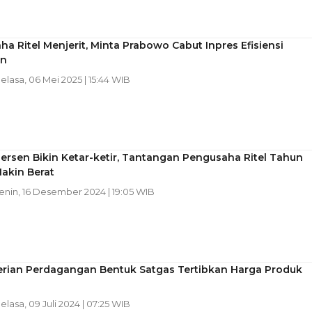
a Ritel Menjerit, Minta Prabowo Cabut Inpres Efisiensi
an
Selasa, 06 Mei 2025 | 15:44 WIB
ersen Bikin Ketar-ketir, Tantangan Pengusaha Ritel Tahun
akin Berat
Senin, 16 Desember 2024 | 19:05 WIB
rian Perdagangan Bentuk Satgas Tertibkan Harga Produk
Selasa, 09 Juli 2024 | 07:25 WIB