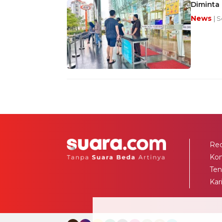
Diminta 
News
| 
Red
Ko
Ten
Kar