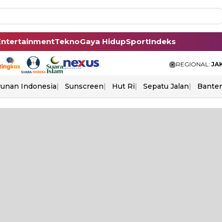
Entertainment
Tekno
Gaya Hidup
Sport
Indeks
REGIONAL:
JA
unan Indonesia
Sunscreen
Hut Ri
Sepatu Jalan
Bante