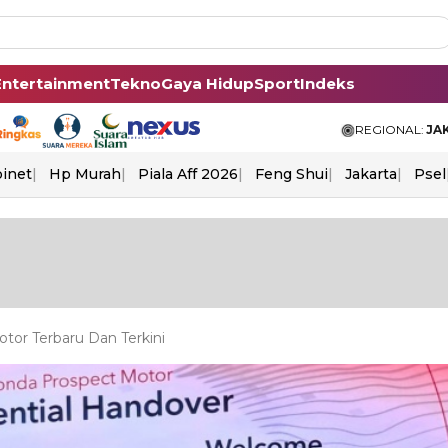
Entertainment
Tekno
Gaya Hidup
Sport
Indeks
REGIONAL:
JA
binet
Hp Murah
Piala Aff 2026
Feng Shui
Jakarta
Psel
or Terbaru Dan Terkini