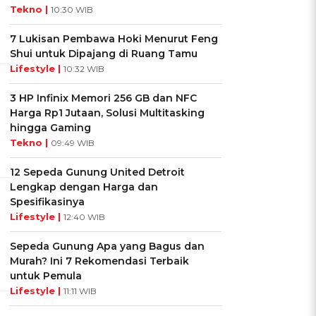
Tekno |
10:30 WIB
7 Lukisan Pembawa Hoki Menurut Feng
Shui untuk Dipajang di Ruang Tamu
Lifestyle |
10:32 WIB
3 HP Infinix Memori 256 GB dan NFC
Harga Rp1 Jutaan, Solusi Multitasking
hingga Gaming
Tekno |
09:49 WIB
12 Sepeda Gunung United Detroit
Lengkap dengan Harga dan
Spesifikasinya
Lifestyle |
12:40 WIB
Sepeda Gunung Apa yang Bagus dan
Murah? Ini 7 Rekomendasi Terbaik
untuk Pemula
Lifestyle |
11:11 WIB