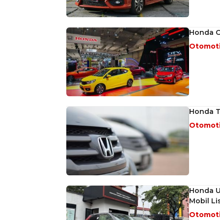
Honda Op
Otomot
Honda T
Otomot
Honda U
Mobil Lis
Otomot