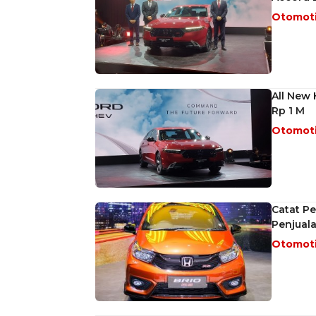
Otomot
All New
Rp 1 M
Otomot
Catat Pe
Penjual
Otomot