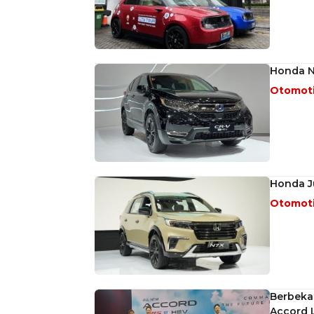
Honda Ni
Otomot
Honda Ju
Otomot
Berbeka
Accord 