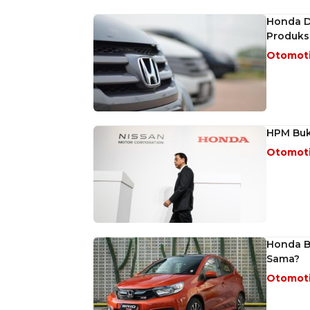
Honda D
Produksi
Otomot
HPM Buk
Otomot
Honda B
Sama?
Otomot