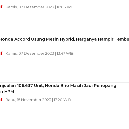
if
| Kamis, 07 Desember 2023 | 16:03 WIB
 Honda Accord Usung Mesin Hybrid, Harganya Hampir Temb
if
| Kamis, 07 Desember 2023 | 13:47 WIB
njualan 106.637 Unit, Honda Brio Masih Jadi Penopang
an HPM
if
| Rabu, 15 November 2023 | 17:20 WIB