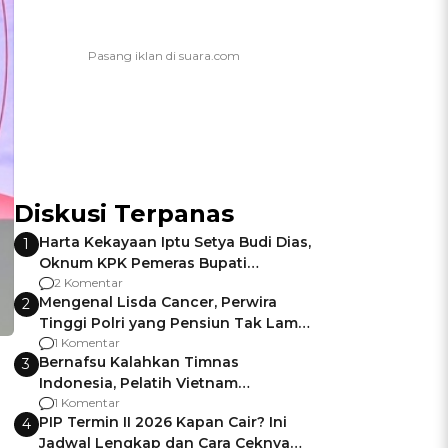
Diskusi Terpanas
Harta Kekayaan Iptu Setya Budi Dias,
1
Oknum KPK Pemeras Bupati
Pemalang
2 Komentar
Mengenal Lisda Cancer, Perwira
2
Tinggi Polri yang Pensiun Tak Lama
Usai Jadi Brigjen
1 Komentar
Bernafsu Kalahkan Timnas
3
Indonesia, Pelatih Vietnam
Berencana Pakai Jimat di Pakansari
1 Komentar
PIP Termin II 2026 Kapan Cair? Ini
4
Jadwal Lengkap dan Cara Ceknya