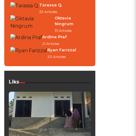
Tarassa Q.
33 Articles
Oktavia
Ningrum
31 Articles
Ardina Praf
21 Articles
Ryan Farizzal
20 Articles
Liks