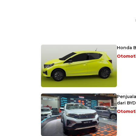
Honda Br
Otomot
Penjuala
dari BYD
Otomot