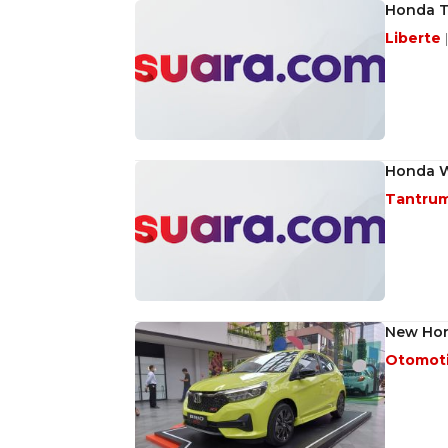
Honda Ta
Liberte
Honda W
Tantru
New Hon
Otomot