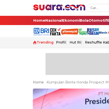
Home
Nasional
Ekonomi
Bola
Otomotif
Trending
Profil
Hut Ri
Reshuffle Ka
Home
Kumpulan Berita Honda Prospect Mot