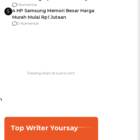
agar Dana Tidak Hangus!
1 Komentar
4 HP Samsung Memori Besar Harga
5
Murah Mulai Rp1 Jutaan
0 Komentar
h
Top Writer Yoursay