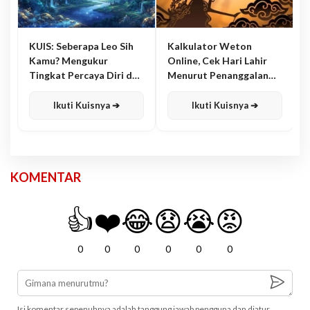
KUIS: Seberapa Leo Sih
Kalkulator Weton
Kamu? Mengukur
Online, Cek Hari Lahir
Tingkat Percaya Diri dan
Menurut Penanggalan
Karisma
Jawa
Ikuti Kuisnya ➔
Ikuti Kuisnya ➔
KOMENTAR
👍
❤️
😂
😧
😭
😡
0
0
0
0
0
0
Isi komentar sepenuhnya adalah tanggung jawab pengguna dan diatur