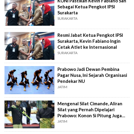
KONI Pastikan Kevin Fabiano Sah
Sebagai Ketua Pengkot IPSI
Surakarta
SURAKARTA
Resmi Jabat Ketua Pengkot IPSI
Surakarta, Kevin Fabiano Ingin
Cetak Atlet ke Internasional
SURAKARTA
Prabowo Jadi Dewan Pembina
Pagar Nusa, Ini Sejarah Organisasi
Pendekar NU
JATIM
Mengenal Silat Cimande, Aliran
Silat yang Pernah Dipelajari
Prabowo: Konon Si Pitung Juga
Menekuni
JATIM