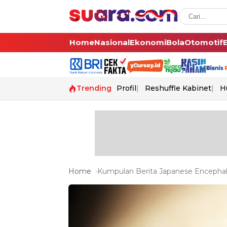
Home
Nasional
Ekonomi
Bola
Otomotif
Trending
Profil
Reshuffle Kabinet
H
Home
Kumpulan Berita Japanese Encephalit