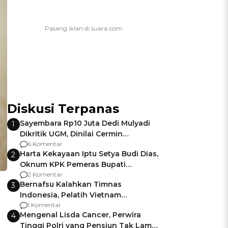
Diskusi Terpanas
Sayembara Rp10 Juta Dedi Mulyadi
1
Dikritik UGM, Dinilai Cermin
Gagalnya Negara Jamin Keamanan
6 Komentar
Harta Kekayaan Iptu Setya Budi Dias,
2
Oknum KPK Pemeras Bupati
Pemalang
2 Komentar
Bernafsu Kalahkan Timnas
3
Indonesia, Pelatih Vietnam
Berencana Pakai Jimat di Pakansari
1 Komentar
Mengenal Lisda Cancer, Perwira
4
Tinggi Polri yang Pensiun Tak Lama