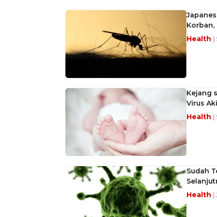
Japanese
Korban, 
Health
|
Kejang s
Virus Ak
Health
|
Sudah Te
Selanjut
Health
|