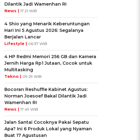
Dilantik Jadi Wamenhan RI
News |
17:21 WIB
4 Shio yang Menarik Keberuntungan
Hari Ini 5 Agustus 2026: Segalanya
Berjalan Lancar
Lifestyle |
06:37 WIB
4 HP Redmi Memori 256 GB dan Kamera
Jernih Harga Rp1 Jutaan, Cocok untuk
Multitasking
Tekno |
09:29 WIB
Bocoran Reshuffle Kabinet Agustus:
Norman Joesoef Bakal Dilantik Jadi
Wamenhan RI
News |
17:49 WIB
Jalan Santai Cocoknya Pakai Sepatu
Apa? Ini 6 Produk Lokal yang Nyaman
Buat 17 Agustusan