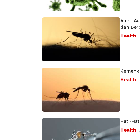
Alert! A
dan Ber
Health
|
Kemenke
Health
|
Hati-Hat
Health
|