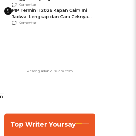
Usai Jadi Brigjen
1 Komentar
PIP Termin II 2026 Kapan Cair? Ini
5
Jadwal Lengkap dan Cara Ceknya
agar Dana Tidak Hangus!
1 Komentar
in
Top Writer Yoursay