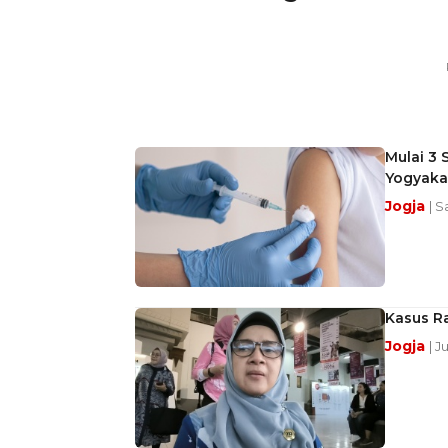
Mulai 3 
Yogyaka
Jogja
| S
Kasus Ra
Jogja
| J