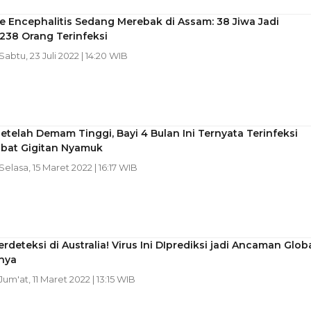
 Encephalitis Sedang Merebak di Assam: 38 Jiwa Jadi
238 Orang Terinfeksi
 Sabtu, 23 Juli 2022 | 14:20 WIB
etelah Demam Tinggi, Bayi 4 Bulan Ini Ternyata Terinfeksi
ibat Gigitan Nyamuk
 Selasa, 15 Maret 2022 | 16:17 WIB
rdeteksi di Australia! Virus Ini DIprediksi jadi Ancaman Glob
nya
 Jum'at, 11 Maret 2022 | 13:15 WIB