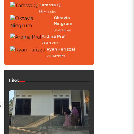
Tarassa Q.
33 Articles
Oktavia
Ningrum
31 Articles
Ardina Praf
21 Articles
Ryan Farizzal
20 Articles
Liks
al