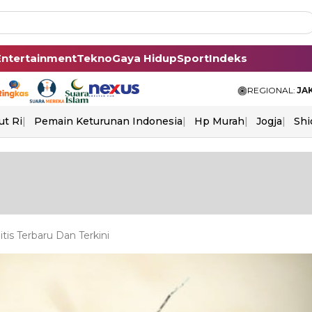
Entertainment
Tekno
Gaya Hidup
Sport
Indeks
REGIONAL:
JA
ut Ri
Pemain Keturunan Indonesia
Hp Murah
Jogja
Shi
is Terbaru Dan Terkini